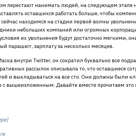
том перестают нанимать людей, на следующем этапе
аставлять оставшихся работать больше, чтобы компенс
сейчас находимся на стадии первой волны увольнений
рудники небольших компаний или огромных корпораций
условия их увольнения будут достаточно мягкими, он
ый парашют, зарплату за несколько месяцев.
ска внутри Twitter, он сократил буквально все подр
ративных рассылок описывала то, что оставшиеся со
тей и выкладываться на все сто. Они должны были кли
е с вышеизложенным. Давайте вместе прочитаем это 
ере]
ге