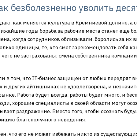
ак безболезненно уволить деся
аю, как меняется культура в Кремниевой долине, а о
лижайшие годы борьба за рабочие места станет еще б
ена, когда сотрудников облизывали, боролись за их в
олько единицы, те, кто смог зарекомендовать себя 
 чего не застрахованы: смена собственника компании, 
ли в том, что IT-бизнес защищен от любых передряг 
х и других айтишниках не удовлетворена, и незначи
ынке. Работа будет всегда, работы будет много, и бесп
люди, хорошие специалисты в своей области могут ос
зывает раздражение. Вместо того, чтобы осознать буду
зицию благополучного неведения.
ен, что его не может избежать никто из существующи