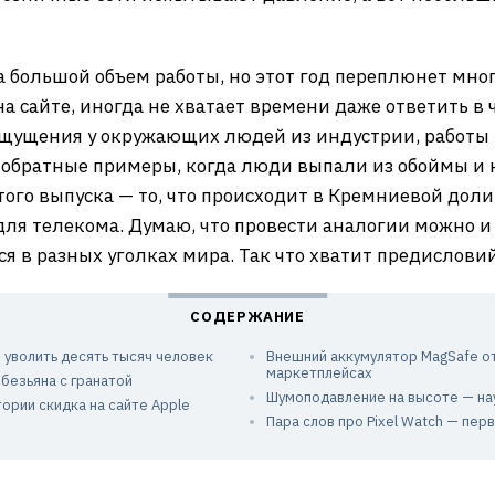
а большой объем работы, но этот год переплюнет мног
 сайте, иногда не хватает времени даже ответить в ч
ощущения у окружающих людей из индустрии, работы м
ть обратные примеры, когда люди выпали из обоймы и 
этого выпуска — то, что происходит в Кремниевой доли
ля телекома. Думаю, что провести аналогии можно и 
я в разных уголках мира. Так что хватит предисловий
 уволить десять тысяч человек
Внешний аккумулятор MagSafe от 
маркетплейсах
безьяна с гранатой
Шумоподавление на высоте — н
тории скидка на сайте Apple
Пара слов про Pixel Watch — пер