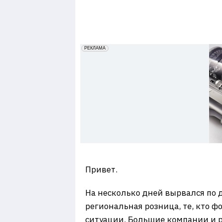
7
erid: 2VfnxxmNzs5
РЕКЛАМА
Привет.
На несколько дней вырвался по 
региональная розница, те, кто 
ситуации. Большие компании и р