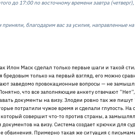
этого до 17:00 по восточному времени завтра (четверг)
 приняли, благодарим вас за усилия, направленные на т
так Илон Маск сделал только первые шаги и такой ст
я бредовым только на первый взгляд, его можно срав
адают заведомо провокационные вопросы — не замышля
Понятно, что все заполняющие анкету отвечают “Нет”, 
авать документы на визу. Злодеи ровно так же пишут 
орые потратили чужое время и сделали глупость. На с
, который совершит что-то против страны, а замышлял
документов на визу. Система создает крючки для су
 обвинения. Примерно такая же ситуация с письмами