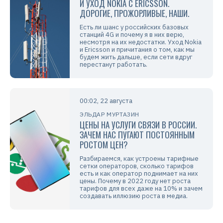
И УХОД NOKIA C ERICSSON.
ДОРОГИЕ, ПРОЖОРЛИВЫЕ, НАШИ.
Есть ли шанс у российских базовых
станций 4G и почему я в них верю,
несмотря на их недостатки. Уход Nokia
и Ericsson и причитания о том, как мы
будем жить дальше, если сети вдруг
перестанут работать.
00:02, 22 августа
ЭЛЬДАР МУРТАЗИН
ЦЕНЫ НА УСЛУГИ СВЯЗИ В РОССИИ.
ЗАЧЕМ НАС ПУГАЮТ ПОСТОЯННЫМ
РОСТОМ ЦЕН?
Разбираемся, как устроены тарифные
сетки операторов, сколько тарифов
есть и как оператор поднимает на них
цены. Почему в 2022 году нет роста
тарифов для всех даже на 10% и зачем
создавать иллюзию роста в медиа.