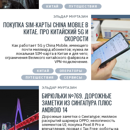
КИТАЙ
ПУТЕШЕСТВИЯ
ЭЛЬДАР МУРТАЗИН
ПОКУПКА SIM-КАРТЫ CHINA MOBILE В
КИТАЕ. ПРО КИТАЙСКИЙ 5G И
СКОРОСТИ
Как работает 5G у China Mobile, имеющего
почти миллиард абонентов; нужна ли
локальная SIM-карта в Китае и для чего;
ограничения Великого китайского файрвола и
VPN-подключение.
КИТАЙ
ОПЕРАТОРЫ
ПУТЕШЕСТВИЯ
СЕРВИСЫ
ЭЛЬДАР МУРТАЗИН
БИРЮЛЬКИ №769. ДОРОЖНЫЕ
ЗАМЕТКИ ИЗ СИНГАПУРА ПЛЮС
ANDROID 14
Дорожные заметки о Сингапуре; миллион
раскрытий шарнира OPPO; нелогичность
элементов UI; покупка Pixel 8 Pro и
впечатления, провал с Tax Free; роботы на