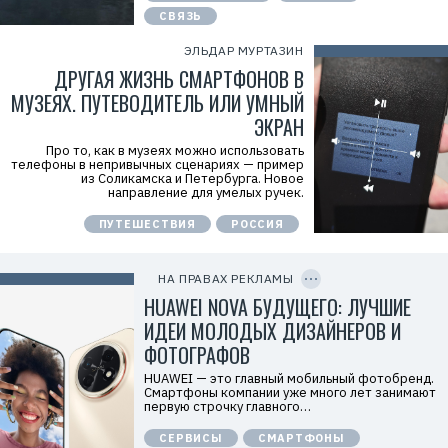
x
СВЯЗЬ
y
T
W
ЭЛЬДАР МУРТАЗИН
c
ДРУГАЯ ЖИЗНЬ СМАРТФОНОВ В
f
M
МУЗЕЯХ. ПУТЕВОДИТЕЛЬ ИЛИ УМНЫЙ
Р
е
ЭКРАН
к
л
Про то, как в музеях можно использовать
а
телефоны в непривычных сценариях — пример
м
из Соликамска и Петербурга. Новое
о
направление для умелых ручек.
д
а
ПУТЕШЕСТВИЯ
РОССИЯ
т
е
C
л
O
ь
P
НА ПРАВАХ РЕКЛАМЫ
:
Y
I
HUAWEI NOVA БУДУЩЕГО: ЛУЧШИЕ
О
D
О
ИДЕИ МОЛОДЫХ ДИЗАЙНЕРОВ И
О
«
ФОТОГРАФОВ
Т
е
HUAWEI — это главный мобильный фотобренд.
х
Смартфоны компании уже много лет занимают
к
первую строчку главного…
о
м
СЕРВИСЫ
СМАРТФОНЫ
п