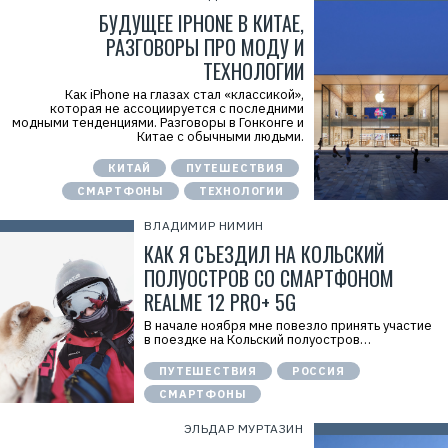
БУДУЩЕЕ IPHONE В КИТАЕ,
РАЗГОВОРЫ ПРО МОДУ И
ТЕХНОЛОГИИ
Как iPhone на глазах стал «классикой»,
которая не ассоциируется с последними
модными тенденциями. Разговоры в Гонконге и
Китае с обычными людьми.
КИТАЙ
ПУТЕШЕСТВИЯ
СМАРТФОНЫ
ТЕХНОЛОГИИ
ВЛАДИМИР НИМИН
КАК Я СЪЕЗДИЛ НА КОЛЬСКИЙ
ПОЛУОСТРОВ СО СМАРТФОНОМ
REALME 12 PRO+ 5G
В начале ноября мне повезло принять участие
в поездке на Кольский полуостров…
ПУТЕШЕСТВИЯ
РОССИЯ
СМАРТФОНЫ
ЭЛЬДАР МУРТАЗИН