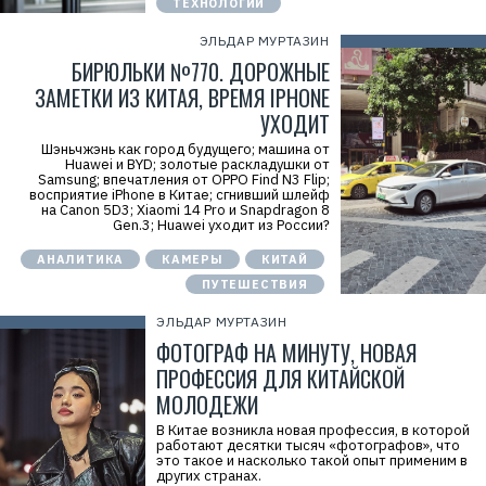
ТЕХНОЛОГИИ
ЭЛЬДАР МУРТАЗИН
БИРЮЛЬКИ №770. ДОРОЖНЫЕ
ЗАМЕТКИ ИЗ КИТАЯ, ВРЕМЯ IPHONE
УХОДИТ
Шэньчжэнь как город будущего; машина от
Huawei и BYD; золотые раскладушки от
Samsung; впечатления от OPPO Find N3 Flip;
восприятие iPhone в Китае; сгнивший шлейф
на Canon 5D3; Xiaomi 14 Pro и Snapdragon 8
Gen.3; Huawei уходит из России?
АНАЛИТИКА
КАМЕРЫ
КИТАЙ
ПУТЕШЕСТВИЯ
ЭЛЬДАР МУРТАЗИН
ФОТОГРАФ НА МИНУТУ, НОВАЯ
ПРОФЕССИЯ ДЛЯ КИТАЙСКОЙ
МОЛОДЕЖИ
В Китае возникла новая профессия, в которой
работают десятки тысяч «фотографов», что
это такое и насколько такой опыт применим в
других странах.