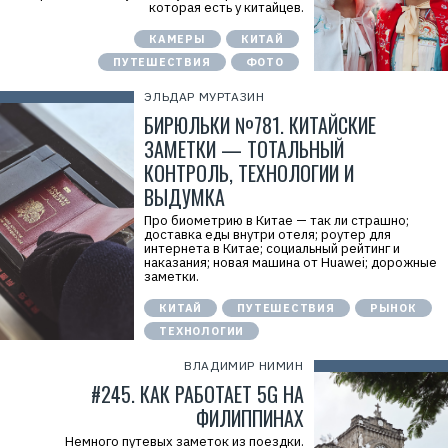
которая есть у китайцев.
КАМЕРЫ
КИТАЙ
ПУТЕШЕСТВИЯ
ФОТО
ЭЛЬДАР МУРТАЗИН
БИРЮЛЬКИ №781. КИТАЙСКИЕ
ЗАМЕТКИ — ТОТАЛЬНЫЙ
КОНТРОЛЬ, ТЕХНОЛОГИИ И
ВЫДУМКА
Про биометрию в Китае — так ли страшно;
доставка еды внутри отеля; роутер для
интернета в Китае; социальный рейтинг и
наказания; новая машина от Huawei; дорожные
заметки.
КИТАЙ
ПУТЕШЕСТВИЯ
РЫНОК
ТЕХНОЛОГИИ
ВЛАДИМИР НИМИН
#245. КАК РАБОТАЕТ 5G НА
ФИЛИППИНАХ
Немного путевых заметок из поездки.