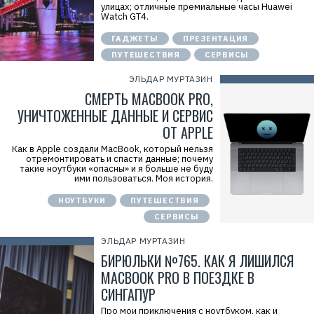
улицах; отличные премиальные часы Huawei
Watch GT4.
ГАДЖЕТЫ
ПРЕЗЕНТАЦИЯ
ПУТЕШЕСТВИЯ
СЕРВИСЫ
ЭЛЬДАР МУРТАЗИН
СМЕРТЬ MACBOOK PRO,
УНИЧТОЖЕННЫЕ ДАННЫЕ И СЕРВИС
ОТ APPLE
Как в Apple создали MacBook, который нельзя
отремонтировать и спасти данные; почему
такие ноутбуки «опасны» и я больше не буду
ими пользоваться. Моя история.
НОУТБУКИ
ПУТЕШЕСТВИЯ
СЕРВИСЫ
ЭЛЬДАР МУРТАЗИН
БИРЮЛЬКИ №765. КАК Я ЛИШИЛСЯ
MACBOOK PRO В ПОЕЗДКЕ В
СИНГАПУР
Про мои приключения с ноутбуком, как и