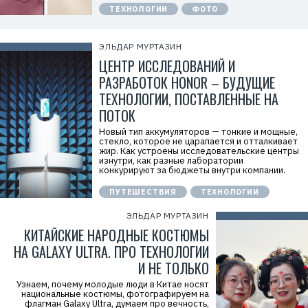
а
ТЕХНОЛОГИИ
ФОТО
н
и
я
Х
ЭЛЬДАР МУРТАЗИН
у
ЦЕНТР ИССЛЕДОВАНИЙ И
а
в
РАЗРАБОТОК HONOR – БУДУЩИЕ
э
й
ТЕХНОЛОГИИ, ПОСТАВЛЕННЫЕ НА
»
И
ПОТОК
Н
Н
Новый тип аккумуляторов — тонкие и мощные,
:
стекло, которое не царапается и отталкивает
7
жир. Как устроены исследовательские центры
7
изнутри, как разные лаборатории
1
конкурируют за бюджеты внутри компании.
4
1
ПУТЕШЕСТВИЯ
ТЕХНОЛОГИИ
8
6
ЭЛЬДАР МУРТАЗИН
8
0
КИТАЙСКИЕ НАРОДНЫЕ КОСТЮМЫ
4
НА GALAXY ULTRA. ПРО ТЕХНОЛОГИИ
И НЕ ТОЛЬКО
Узнаем, почему молодые люди в Китае носят
национальные костюмы, фотографируем на
флагман Galaxy Ultra, думаем про вечность,