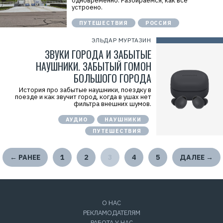
одновременно. Разбираемся, как все
устроено.
ПУТЕШЕСТВИЯ
РОССИЯ
ЭЛЬДАР МУРТАЗИН
ЗВУКИ ГОРОДА И ЗАБЫТЫЕ
НАУШНИКИ. ЗАБЫТЫЙ ГОМОН
БОЛЬШОГО ГОРОДА
История про забытые наушники, поездку в
поезде и как звучит город, когда в ушах нет
фильтра внешних шумов.
АУДИО
НАУШНИКИ
ПУТЕШЕСТВИЯ
← РАНЕЕ
1
2
3
4
5
ДАЛЕЕ →
О НАС
РЕКЛАМОДАТЕЛЯМ
РАБОТА У НАС