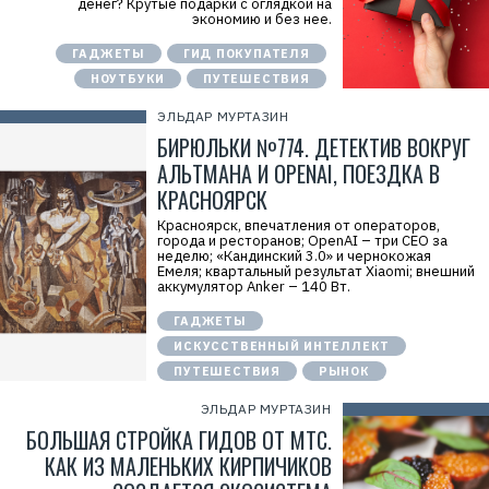
денег? Крутые подарки с оглядкой на
экономию и без нее.
ГАДЖЕТЫ
ГИД ПОКУПАТЕЛЯ
НОУТБУКИ
ПУТЕШЕСТВИЯ
ЭЛЬДАР МУРТАЗИН
БИРЮЛЬКИ №774. ДЕТЕКТИВ ВОКРУГ
АЛЬТМАНА И OPENAI, ПОЕЗДКА В
КРАСНОЯРСК
Красноярск, впечатления от операторов,
города и ресторанов; OpenAI – три CEO за
неделю; «Кандинский 3.0» и чернокожая
Емеля; квартальный результат Xiaomi; внешний
аккумулятор Anker – 140 Вт.
ГАДЖЕТЫ
ИСКУССТВЕННЫЙ ИНТЕЛЛЕКТ
ПУТЕШЕСТВИЯ
РЫНОК
ЭЛЬДАР МУРТАЗИН
БОЛЬШАЯ СТРОЙКА ГИДОВ ОТ МТС.
КАК ИЗ МАЛЕНЬКИХ КИРПИЧИКОВ