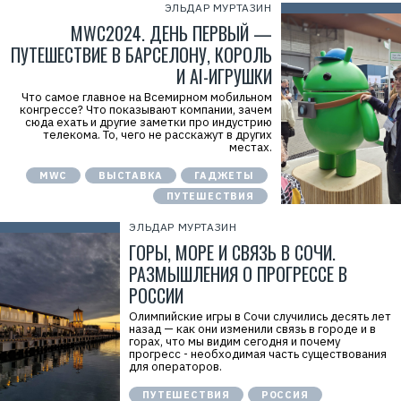
ЭЛЬДАР МУРТАЗИН
MWC2024. ДЕНЬ ПЕРВЫЙ —
ПУТЕШЕСТВИЕ В БАРСЕЛОНУ, КОРОЛЬ
И AI-ИГРУШКИ
Что самое главное на Всемирном мобильном
конгрессе? Что показывают компании, зачем
сюда ехать и другие заметки про индустрию
телекома. То, чего не расскажут в других
местах.
MWC
ВЫСТАВКА
ГАДЖЕТЫ
Р
ПУТЕШЕСТВИЯ
е
к
ЭЛЬДАР МУРТАЗИН
л
а
ГОРЫ, МОРЕ И СВЯЗЬ В СОЧИ.
м
РАЗМЫШЛЕНИЯ О ПРОГРЕССЕ В
а
.
РОССИИ
E
r
Олимпийские игры в Сочи случились десять лет
i
назад — как они изменили связь в городе и в
d
горах, что мы видим сегодня и почему
=
прогресс - необходимая часть существования
2
для операторов.
V
f
n
ПУТЕШЕСТВИЯ
РОССИЯ