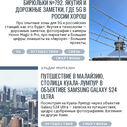
БИРЮЛЬКИ №792. ЯКУТИЯ И
ДОРОЖНЫЕ ЗАМЕТКИ, ГДЕ 5G В
РОССИИ ХОРОШ
Про опытные зоны для 5G и российских
станций, как это будет; Якутия и технологии —
дорожные заметки; фотографии с камеры
Honor Magic 6 Pro, про маркетинг и большие
цифры; планшеты на «Авроре» - большие
проекты;
5G
ПУТЕШЕСТВИЯ
СВЯЗЬ
СМАРТФОНЫ
ЭЛЬДАР МУРТАЗИН
ПУТЕШЕСТВИЕ В МАЛАЙЗИЮ,
СТОЛИЦА КУАЛА-ЛУМПУР В
ОБЪЕКТИВЕ SAMSUNG GALAXY S24
ULTRA
Посмотрим на Куала-Лумпур через объектив
Galaxy S24 Ultra – записки из путешествия,
щедро сдобренные фотографиями. Взглянем
на другую Азию.
ПУТЕШЕСТВИЯ
СМАРТФОНЫ