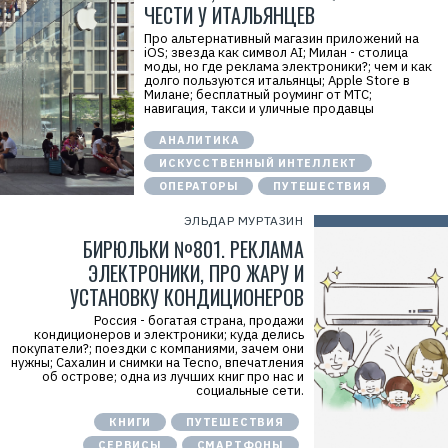
ЧЕСТИ У ИТАЛЬЯНЦЕВ
Про альтернативный магазин приложений на
iOS; звезда как символ AI; Милан - столица
моды, но где реклама электроники?; чем и как
долго пользуются итальянцы; Apple Store в
Милане; бесплатный роуминг от МТС;
навигация, такси и уличные продавцы
АНАЛИТИКА
ИСКУССТВЕННЫЙ ИНТЕЛЛЕКТ
ОПЕРАТОРЫ
ПУТЕШЕСТВИЯ
ЭЛЬДАР МУРТАЗИН
БИРЮЛЬКИ №801. РЕКЛАМА
ЭЛЕКТРОНИКИ, ПРО ЖАРУ И
УСТАНОВКУ КОНДИЦИОНЕРОВ
Россия - богатая страна, продажи
кондиционеров и электроники; куда делись
покупатели?; поездки с компаниями, зачем они
нужны; Сахалин и снимки на Tecno, впечатления
об острове; одна из лучших книг про нас и
социальные сети.
КНИГИ
ПУТЕШЕСТВИЯ
СЕРВИСЫ
СМАРТФОНЫ