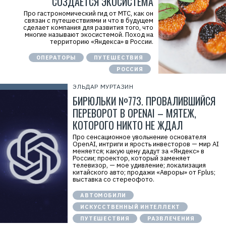
СОЗДАЕТСЯ ЭКОСИСТЕМА
Про гастрономический гид от МТС, как он
связан с путешествиями и что в будущем
сделает компания для развития того, что
многие называют экосистемой. Поход на
территорию «Яндекса» в России.
ОПЕРАТОРЫ
ПУТЕШЕСТВИЯ
РОССИЯ
ЭЛЬДАР МУРТАЗИН
БИРЮЛЬКИ №773. ПРОВАЛИВШИЙСЯ
ПЕРЕВОРОТ В OPENAI – МЯТЕЖ,
КОТОРОГО НИКТО НЕ ЖДАЛ
Про сенсационное увольнение основателя
OpenAI, интриги и ярость инвесторов — мир AI
меняется; какую цену дадут за «Яндекс» в
России; проектор, который заменяет
телевизор, — мое удивление; локализация
китайского авто; продажи «Авроры» от Fplus;
выставка со стереофото.
АВТОМОБИЛИ
ИСКУССТВЕННЫЙ ИНТЕЛЛЕКТ
ПУТЕШЕСТВИЯ
РАЗВЛЕЧЕНИЯ