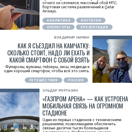
отчего он сломался; массовый сбой МТС;
бортовая система развлечений в Qatar
Airways.
АНАЛИТИКА
НОУТБУКИ
ОПЕРАТОРЫ
ПРЕЗЕНТАЦИЯ
ВЛАДИМИР НИМИН
КАК Я СЪЕЗДИЛ НА КАМЧАТКУ:
СКОЛЬКО СТОИТ, НАДО ЛИ ЕХАТЬ И
КАКОЙ СМАРТФОН С СОБОЙ ВЗЯТЬ
Фумаролы, вулканы, гейзеры, лисы, медведи и
один хороший смартфон, чтобы всё это снять.
ПУТЕШЕСТВИЯ
РОССИЯ
ЭЛЬДАР МУРТАЗИН
«ГАЗПРОМ АРЕНА» — КАК УСТРОЕНА
МОБИЛЬНАЯ СВЯЗЬ НА ОГРОМНОМ
СТАДИОНЕ
Один из первых стадионов с техническими
решениями, позволяющими обеспечить
связью десятки тысяч болельщиков