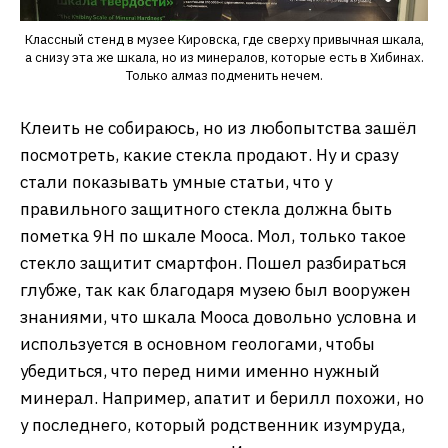
Классный стенд в музее Кировска, где сверху привычная шкала,
а снизу эта же шкала, но из минералов, которые есть в Хибинах.
Только алмаз подменить нечем.
Клеить не собираюсь, но из любопытства зашёл
посмотреть, какие стекла продают. Ну и сразу
стали показывать умные статьи, что у
правильного защитного стекла должна быть
пометка 9H по шкале Мооса. Мол, только такое
стекло защитит смартфон. Пошел разбираться
глубже, так как благодаря музею был вооружен
знаниями, что шкала Мооса довольно условна и
используется в основном геологами, чтобы
убедиться, что перед ними именно нужный
минерал. Например, апатит и берилл похожи, но
у последнего, который родственник изумруда,