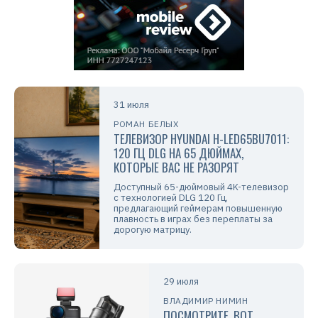
31 июля
РОМАН БЕЛЫХ
ТЕЛЕВИЗОР HYUNDAI H-LED65BU7011:
120 ГЦ DLG НА 65 ДЮЙМАХ,
КОТОРЫЕ ВАС НЕ РАЗОРЯТ
Доступный 65-дюймовый 4K-телевизор
с технологией DLG 120 Гц,
предлагающий геймерам повышенную
плавность в играх без переплаты за
дорогую матрицу.
29 июля
ВЛАДИМИР НИМИН
ПОСМОТРИТЕ, ВОТ