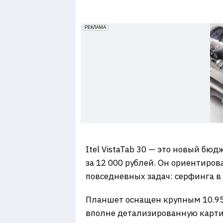
7
erid: 2VfnxxmNzs5
РЕКЛАМА
Itel VistaTab 30 — это новый б
за 12 000 рублей. Он ориентиро
повседневных задач: серфинга в 
Планшет оснащен крупным 10.95
вполне детализированную карти