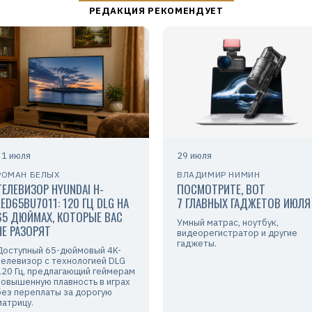
31 июля
29 июля
РОМАН БЕЛЫХ
ВЛАДИМИР НИМИН
ТЕЛЕВИЗОР HYUNDAI H-
ПОСМОТРИТЕ, ВОТ
LED65BU7011: 120 ГЦ DLG НА
7 ГЛАВНЫХ ГАДЖЕТОВ ИЮЛЯ
65 ДЮЙМАХ, КОТОРЫЕ ВАС
Умный матрас, ноутбук,
НЕ РАЗОРЯТ
видеорегистратор и другие
гаджеты.
Доступный 65-дюймовый 4K-
телевизор с технологией DLG
120 Гц, предлагающий геймерам
повышенную плавность в играх
без переплаты за дорогую
матрицу.