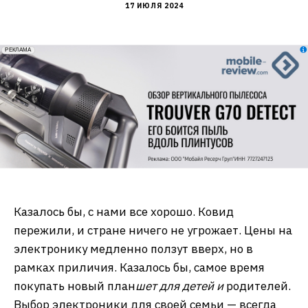
17 ИЮЛЯ 2024
erid: 2VfnxxmNzs5
РЕКЛАМА
Казалось бы, с нами все хорошо. Ковид
пережили, и стране ничего не угрожает. Цены на
электронику медленно ползут вверх, но в
рамках приличия. Казалось бы, самое время
покупать новый план
шет для детей и
родителей.
Выбор электроники для своей семьи — всегда