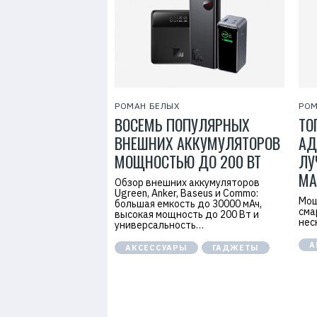
7
РОМАН БЕЛЫХ
РОМ
ВОСЕМЬ ПОПУЛЯРНЫХ
ТО
ВНЕШНИХ АККУМУЛЯТОРОВ
АД
МОЩНОСТЬЮ ДО 200 ВТ
ЛУ
МА
Обзор внешних аккумуляторов
Ugreen, Anker, Baseus и Commo:
Мощ
большая емкость до 30000 мАч,
сма
высокая мощность до 200 Вт и
нес
универсальность…
А
АКСЕССУАРЫ
ГАДЖЕТЫ