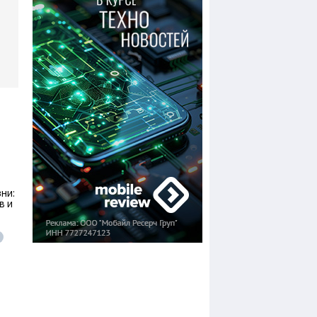
ни:
в и