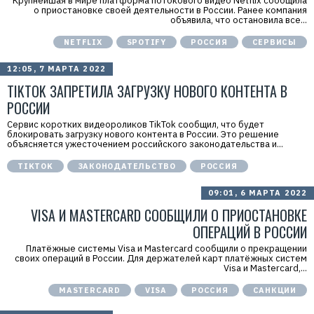
Крупнейшая в мире платформа потокового видео Netflix сообщила
о приостановке своей деятельности в России. Ранее компания
объявила, что остановила все...
NETFLIX
SPOTIFY
РОССИЯ
СЕРВИСЫ
12:05, 7 МАРТА 2022
TIKTOK ЗАПРЕТИЛА ЗАГРУЗКУ НОВОГО КОНТЕНТА В
РОССИИ
Сервис коротких видеороликов TikTok сообщил, что будет
блокировать загрузку нового контента в России. Это решение
объясняется ужесточением российского законодательства и...
TIKTOK
ЗАКОНОДАТЕЛЬСТВО
РОССИЯ
09:01, 6 МАРТА 2022
VISA И MASTERCARD СООБЩИЛИ О ПРИОСТАНОВКЕ
ОПЕРАЦИЙ В РОССИИ
Платёжные системы Visa и Mastercard сообщили о прекращении
своих операций в России. Для держателей карт платёжных систем
Visa и Mastercard,...
MASTERCARD
VISA
РОССИЯ
САНКЦИИ