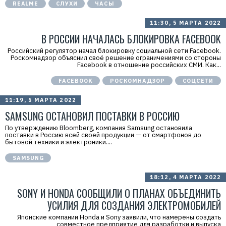
REALME
СЛУХИ
ЧАСЫ
Р
11:30, 5 МАРТА 2022
е
к
В РОССИИ НАЧАЛАСЬ БЛОКИРОВКА FACEBOOK
л
а
Российский регулятор начал блокировку социальной сети Facebook.
м
Роскомнадзор объяснил своё решение ограничениями со стороны
а
Facebook в отношение российских СМИ. Как...
.
E
r
FACEBOOK
РОСКОМНАДЗОР
СОЦСЕТИ
i
d
11:19, 5 МАРТА 2022
=
2
SAMSUNG ОСТАНОВИЛ ПОСТАВКИ В РОССИЮ
V
f
По утверждению Bloomberg, компания Samsung остановила
n
поставки в Россию всей своей продукции — от смартфонов до
x
бытовой техники и электроники....
y
T
SAMSUNG
W
c
f
18:12, 4 МАРТА 2022
M
Р
SONY И HONDA СООБЩИЛИ О ПЛАНАХ ОБЪЕДИНИТЬ
е
к
УСИЛИЯ ДЛЯ СОЗДАНИЯ ЭЛЕКТРОМОБИЛЕЙ
л
а
Японские компании Honda и Sony заявили, что намерены создать
м
совместное предприятие для разработки и выпуска