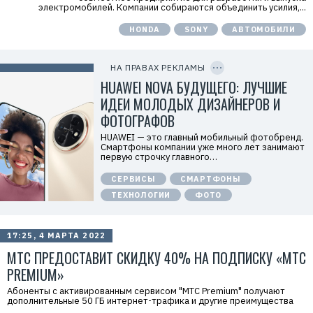
о
электромобилей. Компании собираются объединить усилия,...
д
а
HONDA
SONY
АВТОМОБИЛИ
т
е
C
л
O
ь
P
НА ПРАВАХ РЕКЛАМЫ
:
Y
I
HUAWEI NOVA БУДУЩЕГО: ЛУЧШИЕ
О
D
О
ИДЕИ МОЛОДЫХ ДИЗАЙНЕРОВ И
О
«
ФОТОГРАФОВ
Т
е
HUAWEI — это главный мобильный фотобренд.
х
Смартфоны компании уже много лет занимают
к
первую строчку главного…
о
м
СЕРВИСЫ
СМАРТФОНЫ
п
а
ТЕХНОЛОГИИ
ФОТО
н
и
я
Х
17:25, 4 МАРТА 2022
у
а
МТС ПРЕДОСТАВИТ СКИДКУ 40% НА ПОДПИСКУ «МТС
в
э
PREMIUM»
й
»
Абоненты с активированным сервисом "МТС Premium" получают
И
дополнительные 50 ГБ интернет-трафика и другие преимущества
Н