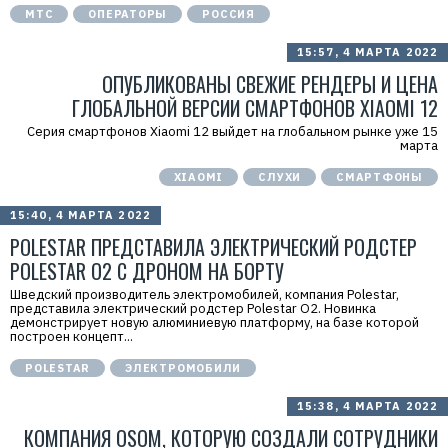
Н
МТС
ОПЕРАТОРЫ
РОССИЯ
:
7
7
15:57, 4 МАРТА 2022
1
4
ОПУБЛИКОВАНЫ СВЕЖИЕ РЕНДЕРЫ И ЦЕНА
1
ГЛОБАЛЬНОЙ ВЕРСИИ СМАРТФОНОВ XIAOMI 12
8
6
Серия смартфонов Xiaomi 12 выйдет на глобальном рынке уже 15
8
марта
0
4
XIAOMI
СЛУХИ
СМАРТФОНЫ
15:40, 4 МАРТА 2022
POLESTAR ПРЕДСТАВИЛА ЭЛЕКТРИЧЕСКИЙ РОДСТЕР
POLESTAR O2 С ДРОНОМ НА БОРТУ
Шведский производитель электромобилей, компания Polestar,
представила электрический родстер Polestar O2. Новинка
демонстрирует новую алюминиевую платформу, на базе которой
построен концепт...
POLESTAR
ЭЛЕКТРОМОБИЛИ
15:38, 4 МАРТА 2022
КОМПАНИЯ OSOM, КОТОРУЮ СОЗДАЛИ СОТРУДНИКИ