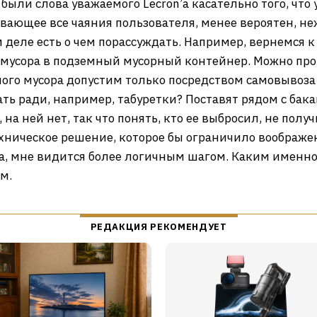
ли слова уважаемого Lecron’а касательно того, что
вающее все чаяния пользователя, менее вероятен, 
м деле есть о чем порассуждать. Например, вернемся к
 мусора в подземный мусорный контейнер. Можно проп
тного мусора допустим только посредством самовывоза
ать ради, например, табуретки? Поставят рядом с бака
на ней нет, так что понять, кто ее выбросил, не полу
Техническое решение, которое бы ограничило воображ
 мне видится более логичным шагом. Каким именно о
м.