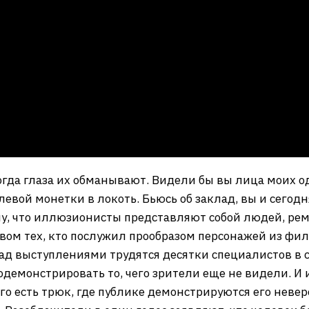
огда глаза их обманывают. Видели бы вы лица моих о
евой монетки в локоть. Бьюсь об заклад, вы и сегод
у, что иллюзионисты представляют собой людей, рем
ством тех, кто послужил прообразом персонажей из фи
о над выступлениями трудятся десятки специалистов в 
одемонстрировать то, чего зрители еще не видели. И 
го есть трюк, где публике демонстрируются его невер