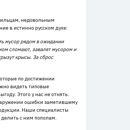
 жильцам, недовольным
ие в истинно русском духе:
ать мусор рядом в ожидании
емом сломают, завалят мусором и
грызут крысы. За сброс
которые по достижении
жно видеть типовые
году. Этого у нас не отнять.
обнаружении ошибки заметившему
родукции. Наши специалисты
 делить с ним пополам.