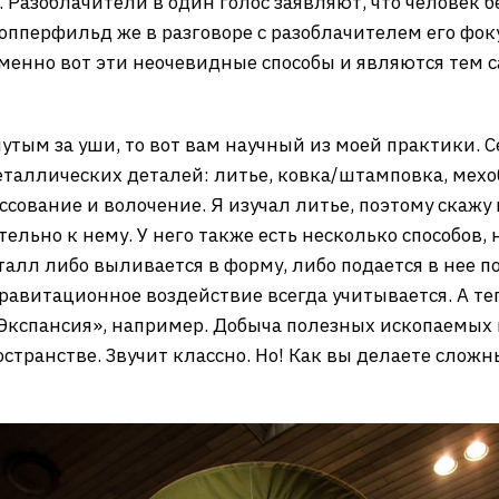
 Разоблачители в один голос заявляют, что человек 
Копперфильд же в разговоре с разоблачителем его ф
 именно вот эти неочевидные способы и являются тем
утым за уши, то вот вам научный из моей практики. С
еталлических деталей: литье, ковка/штамповка, мехоб
ессование и волочение. Я изучал литье, поэтому скажу
льно к нему. У него также есть несколько способов, 
талл либо выливается в форму, либо подается в нее п
гравитационное воздействие всегда учитывается. А т
«Экспансия», например. Добыча полезных ископаемых 
странстве. Звучит классно. Но! Как вы делаете слож