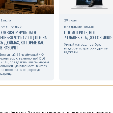
31 июля
29 июля
РОМАН БЕЛЫХ
ВЛАДИМИР НИМИН
ТЕЛЕВИЗОР HYUNDAI H-
ПОСМОТРИТЕ, ВОТ
LED65BU7011: 120 ГЦ DLG НА
7 ГЛАВНЫХ ГАДЖЕТОВ ИЮЛЯ
65 ДЮЙМАХ, КОТОРЫЕ ВАС
Умный матрас, ноутбук,
НЕ РАЗОРЯТ
видеорегистратор и другие
гаджеты.
Доступный 65-дюймовый 4K-
телевизор с технологией DLG
120 Гц, предлагающий геймерам
повышенную плавность в играх
без переплаты за дорогую
матрицу.
пперфильде. Это иллюзионист, шоу которого лично я 