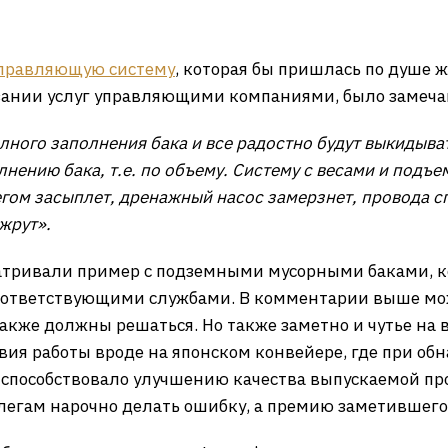
правляющую систему
, которая бы пришлась по душе
зании услуг управляющими компаниями, было замечан
олного заполнения бака и все радостно будут выкидыв
лнению бака, т.е. по объему. Систему с весами и подъ
егом засыплет, дренажный насос замерзнет, провода с
жрут».
матривали пример с подземными мусорными баками, 
соответствующими службами. В комментарии выше мо
акже должны решаться. Но также заметно и чутье на вы
вия работы вроде на японском конвейере, где при 
о способствовало улучшению качества выпускаемой п
егам нарочно делать ошибку, а премию заметившего