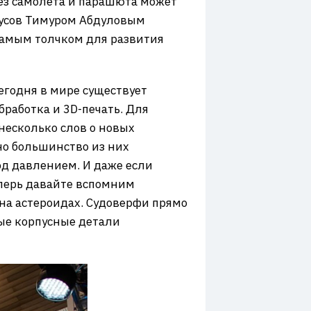
без самолета и парашюта может
окусов Тимуром Абдуловым
 самым толчком для развития
егодня в мире существует
работка и 3D-печать. Для
 несколько слов о новых
но большинство из них
од давлением. И даже если
еперь давайте вспомним
на астероидах. Судоверфи прямо
ные корпусные детали