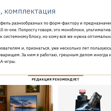
, комплектация
фель разнообразных по форм-фактору и предназначен
ll-in-one. Попросту говоря, это моноблоки, ультимати
 к системному блоку, но кому всё же нужна оптималь
зователям и, признаться, уже несколько лет пользую
арищем. За ним я работаю, грешным делом иногда и
АА-игры.