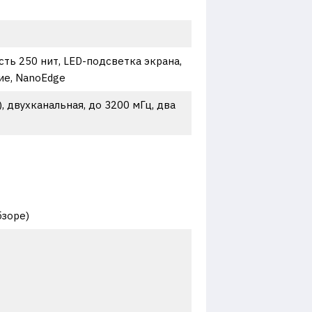
сть 250 нит, LED-подсветка экрана,
ие, NanoEdge
 двухканальная, до 3200 мГц, два
бзоре)