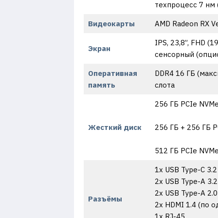
техпроцесс 7 нм 
Видеокарты
AMD Radeon RX Ve
IPS, 23,8”, FHD 
Экран
сенсорный (опци
Оперативная
DDR4 16 ГБ (макс
память
слота
256 ГБ PCIe NVMe
Жесткий диск
256 ГБ + 256 ГБ P
512 ГБ PCIe NVMe 
1x USB Type-C 3.2
2x USB Type-A 3.2
2x USB Type-A 2.0
Разъёмы
2x HDMI 1.4 (по 
1x RJ-45