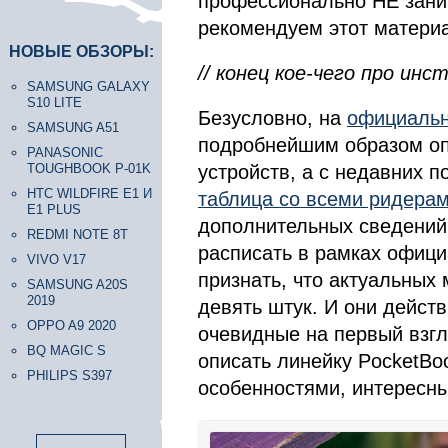
профессионально НЕ зани
рекомендуем этот материа
НОВЫЕ ОБЗОРЫ:
// конец кое-чего про инс
SAMSUNG GALAXY
S10 LITE
Безусловно, на
официальн
SAMSUNG A51
подробнейшим образом оп
PANASONIC
TOUGHBOOK P-01K
устройств, а с недавних п
HTC WILDFIRE E1 И
таблица со всеми ридера
E1 PLUS
дополнительных сведений,
REDMI NOTE 8T
расписать в рамках офици
VIVO V17
признать, что актуальных
SAMSUNG A20S
2019
девять штук. И они дейст
OPPO A9 2020
очевидные на первый взгл
BQ MAGIC S
описать линейку PocketBo
PHILIPS S397
особенностями, интересн