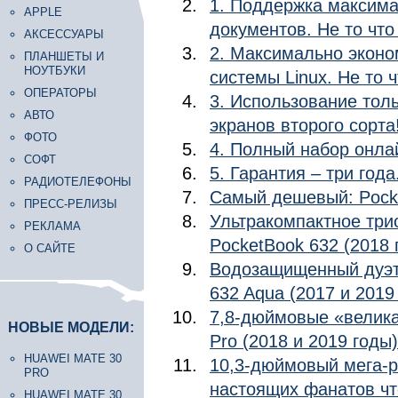
1. Поддержка максима
APPLE
документов. Не то чт
АКСЕССУАРЫ
2. Максимально эконо
ПЛАНШЕТЫ И
НОУТБУКИ
системы Linux. Не то 
ОПЕРАТОРЫ
3. Использование толь
АВТО
экранов второго сорта
ФОТО
4. Полный набор онла
СОФТ
5. Гарантия – три год
РАДИОТЕЛЕФОНЫ
Самый дешевый: Pocke
ПРЕСС-РЕЛИЗЫ
Ультракомпактное трио
РЕКЛАМА
PocketBook 632 (2018 
О САЙТЕ
Водозащищенный дуэт:
632 Aqua (2017 и 2019
7,8-дюймовые «велика
НОВЫЕ МОДЕЛИ:
Pro (2018 и 2019 годы)
HUAWEI MATE 30
10,3-дюймовый мега-р
PRO
настоящих фанатов чт
HUAWEI MATE 30