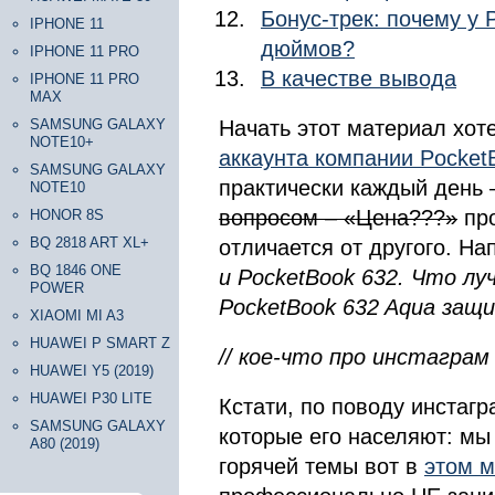
Бонус-трек: почему у 
IPHONE 11
дюймов?
IPHONE 11 PRO
В качестве вывода
IPHONE 11 PRO
MAX
SAMSUNG GALAXY
Начать этот материал хот
NOTE10+
аккаунта компании Pocket
SAMSUNG GALAXY
практически каждый день 
NOTE10
вопросом – «Цена???»
про
HONOR 8S
BQ 2818 ART XL+
отличается от другого. Н
BQ 1846 ONE
и PocketBook 632. Что лу
POWER
PocketBook 632 Aqua защ
XIAOMI MI A3
HUAWEI P SMART Z
// кое-что про инстаграм
HUAWEI Y5 (2019)
HUAWEI P30 LITE
Кстати, по поводу инстаг
SAMSUNG GALAXY
которые его населяют: мы
A80 (2019)
горячей темы вот в
этом 