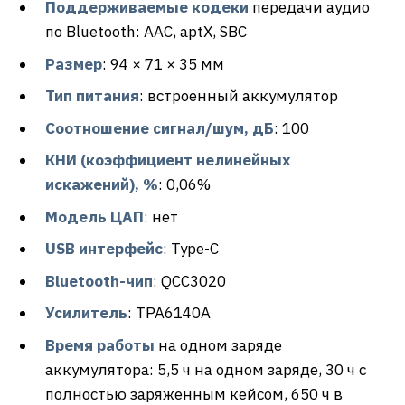
Поддерживаемые кодеки
передачи аудио
по Bluetooth: AAC, aptX, SBC
Размер
: 94 × 71 × 35 мм
Тип питания
: встроенный аккумулятор
Соотношение сигнал/шум, дБ
: 100
КНИ (коэффициент нелинейных
искажений), %
: 0,06%
Модель ЦАП
: нет
USB интерфейс
: Type-C
Bluetooth-чип
: QCC3020
Усилитель
: TPA6140A
Время работы
на одном заряде
аккумулятора: 5,5 ч на одном заряде, 30 ч с
полностью заряженным кейсом, 650 ч в