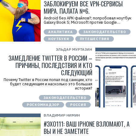
ЗАБЛОКИРУЕМ ВСЕ VPN-СЕРВИСЫ
МИРА. ПАЛАТА №6.
Android без APK-файлов?; попробовал ноутбук
Galaxy Book S; Microsoft против Google…
АНАЛИТИКА
ЗАКОНОДАТЕЛЬСТВО
НОУТБУКИ
ПУТЕШЕСТВИЯ
ЭЛЬДАР МУРТАЗИН
ЗАМЕДЛЕНИЕ TWITTER В РОССИИ –
ПРИЧИНЫ, ПОСЛЕДСТВИЯ И КТО
СЛЕДУЮЩИЙ
Почему Twitter в России попал под санкции, кто
будет следующим и насколько это большая
история?
ЗАКОНОДАТЕЛЬСТВО
РОСКОМНАДЗОР
РОССИЯ
ВЛАДИМИР НИМИН
#ЭХО111: ВАШ IPHONE ВЗЛОМАЮТ, А
ВЫ И НЕ ЗАМЕТИТЕ