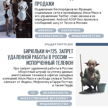
ПРОДАЖИ
Подавление беспорядков во Франции,
социальные сети и провайдеры; Илон Маск и
его управление Twitter; спам-звонки и их
определение; Android AOSP без звонков и
сообщений; шоу от Tecno в Москве.
ANDROID
АНАЛИТИКА
БЕЗОПАСНОСТЬ
МОШЕННИЧЕСТВО
ЭЛЬДАР МУРТАЗИН
БИРЮЛЬКИ №725. ЗАПРЕТ
УДАЛЕННОЙ РАБОТЫ В РОССИИ —
ИСПОРЧЕННЫЙ ТЕЛЕФОН
Про запрет удаленной работы в России;
оборотный штраф за утечку данных;
уничтожение техники в офисах западных
компаний; Илон Маск и свобода слова в Twitter;
самокат от Яндекс; Midjourney и Гарри Поттер,
а также Гауди;
IT
БЕЗОПАСНОСТЬ
ИСКУССТВЕННЫЙ ИНТЕЛЛЕКТ
МОШЕННИЧЕСТВО