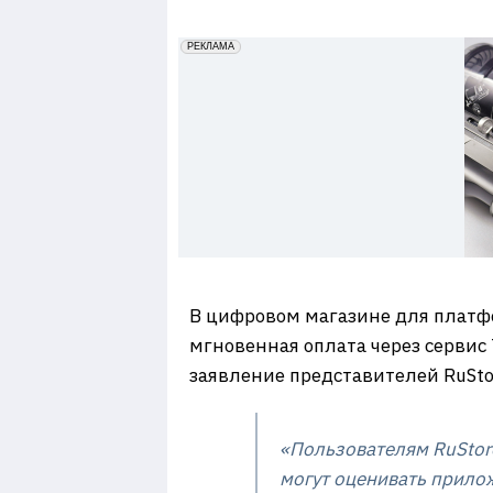
7
erid: 2VfnxxmNzs5
РЕКЛАМА
В цифровом магазине для платфор
мгновенная оплата через сервис
заявление представителей RuSto
«Пользователям RuStore
могут оценивать прилож