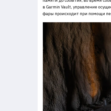
памяти до события, во время со
в Garmin Vault, управление осущ
фары происходит при помощи пер