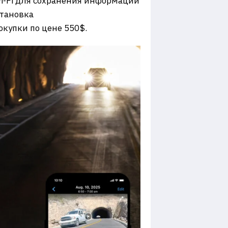
Wi-Fi для сохранения информации
становка
купки по цене 550$.