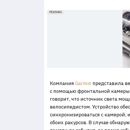
7
erid: 2VfnxxmNzs5
РЕКЛАМА
Компания
Garmin
представила ве
с помощью фронтальной камеры и
говорит, что источник света мо
велосипедистом. Устройство об
синхронизироваться с камерой, и
обоих ракурсов. В случае обнар