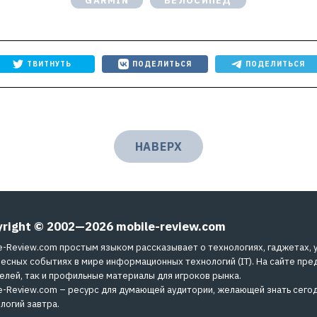
GARMIN
ВЕЛОСИПЕД
ТВИТНУТЬ
ПОДЕЛИТЬСЯ
ПОДЕЛИТЬСЯ
НАВЕРХ
yright © 2002—2026
mobile-review.com
e-Review.com простым языком рассказывает о технологиях, гаджетах, 
есных событиях в мире информационных технологий (IT). На сайте пре
елей, так и профильные материалы для игроков рынка.
e-Review.com – ресурс для думающей аудитории, желающей знать сегод
логий завтра.