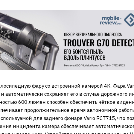
лосипедную фару со встроенной камерой 4К. Фара Vari
 автоматически сохраняет его в случае дорожного 
щностью 600 люмен способен обеспечить чёткое виден
еспечивает продолжительное время автономной работ
спользуемой для заднего фонаря Vario RCT715, что по
ужения инцидента камера обеспечивает автоматическое