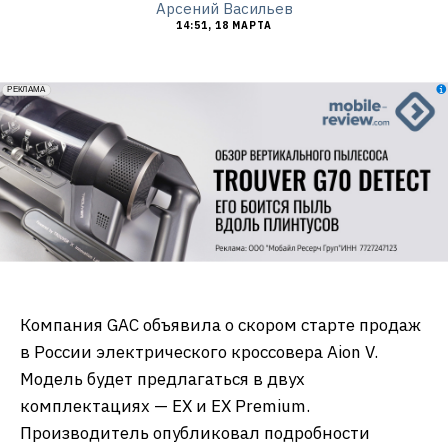
Арсений Васильев
14:51, 18 МАРТА
erid: 2VfnxxmNzs5
РЕКЛАМА
Компания GAC объявила о скором старте продаж
в России электрического кроссовера Aion V.
Модель будет предлагаться в двух
комплектациях — EX и EX Premium.
Производитель опубликовал подробности