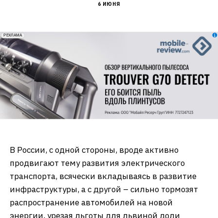
6 ИЮНЯ
erid: 2VfnxxmNzs5
РЕКЛАМА
В России, с одной стороны, вроде активно
продвигают тему развития электрического
транспорта, всячески вкладываясь в развитие
инфраструктуры, а с другой – сильно тормозят
распространение автомобилей на новой
энергии, урезая льготы для львиной доли