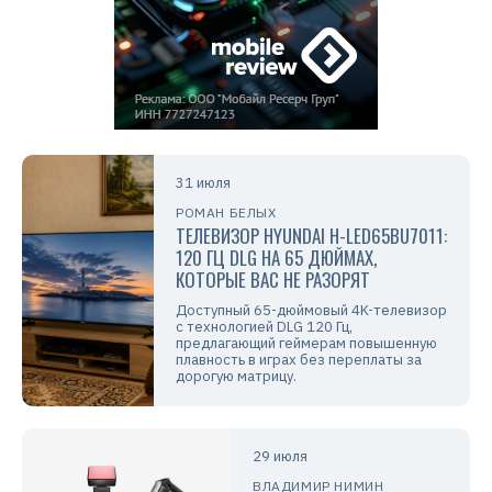
31 июля
РОМАН БЕЛЫХ
ТЕЛЕВИЗОР HYUNDAI H-LED65BU7011:
120 ГЦ DLG НА 65 ДЮЙМАХ,
КОТОРЫЕ ВАС НЕ РАЗОРЯТ
Доступный 65-дюймовый 4K-телевизор
с технологией DLG 120 Гц,
предлагающий геймерам повышенную
плавность в играх без переплаты за
дорогую матрицу.
29 июля
ВЛАДИМИР НИМИН