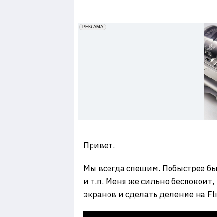
7
erid: 2VfnxxmNzs5
РЕКЛАМА
Привет.
Мы всегда спешим. Побыстрее бы
и т.п. Меня же сильно беспокоит,
экранов и сделать деление на Flip