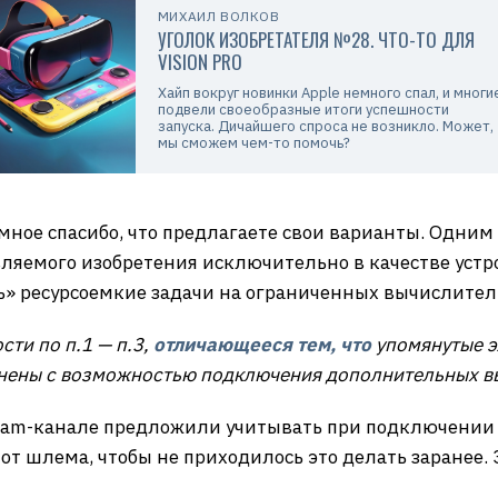
МИХАИЛ ВОЛКОВ
УГОЛОК ИЗОБРЕТАТЕЛЯ №28. ЧТО-ТО ДЛЯ
VISION PRO
Хайп вокруг новинки Apple немного спал, и многи
подвели своеобразные итоги успешности
запуска. Дичайшего спроса не возникло. Может,
мы сможем чем-то помочь?
ное спасибо, что предлагаете свои варианты. Одним 
ляемого изобретения исключительно в качестве уст
ь» ресурсоемкие задачи на ограниченных вычислите
ти по п.1 — п.3,
отличающееся тем, что
упомянутые э
нены с возможностью подключения дополнительных вы
egram-канале предложили учитывать при подключении
от шлема, чтобы не приходилось это делать заранее.