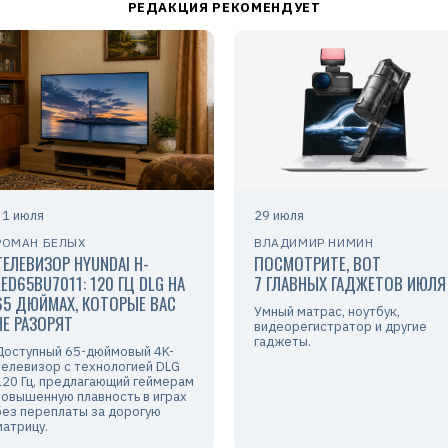
31 июля
29 июля
РОМАН БЕЛЫХ
ВЛАДИМИР НИМИН
ТЕЛЕВИЗОР HYUNDAI H-
ПОСМОТРИТЕ, ВОТ
LED65BU7011: 120 ГЦ DLG НА
7 ГЛАВНЫХ ГАДЖЕТОВ ИЮЛЯ
65 ДЮЙМАХ, КОТОРЫЕ ВАС
Умный матрас, ноутбук,
НЕ РАЗОРЯТ
видеорегистратор и другие
гаджеты.
Доступный 65-дюймовый 4K-
телевизор с технологией DLG
120 Гц, предлагающий геймерам
повышенную плавность в играх
без переплаты за дорогую
матрицу.