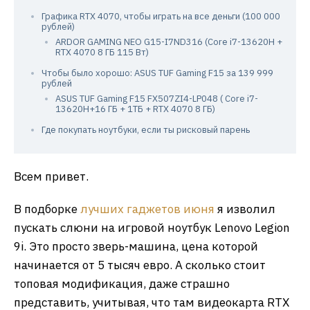
Графика RTX 4070, чтобы играть на все деньги (100 000
рублей)
ARDOR GAMING NEO G15-I7ND316 (Core i7-13620H +
RTX 4070 8 ГБ 115 Вт)
Чтобы было хорошо: ASUS TUF Gaming F15 за 139 999
рублей
ASUS TUF Gaming F15 FX507ZI4-LP048 ( Core i7-
13620H+16 ГБ + 1ТБ + RTX 4070 8 ГБ)
Где покупать ноутбуки, если ты рисковый парень
Всем привет.
В подборке
лучших гаджетов июня
я изволил
пускать слюни на игровой ноутбук Lenovo Legion
9i. Это просто зверь-машина, цена которой
начинается от 5 тысяч евро. А сколько стоит
топовая модификация, даже страшно
представить, учитывая, что там видеокарта RTX