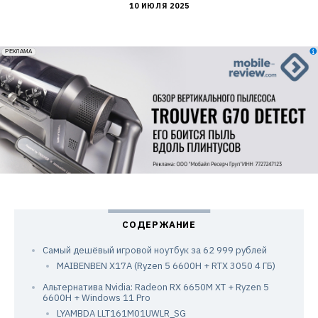
10 ИЮЛЯ 2025
erid: 2VfnxxmNzs5
РЕКЛАМА
Самый дешёвый игровой ноутбук за 62 999 рублей
MAIBENBEN X17A (Ryzen 5 6600H + RTX 3050 4 ГБ)
Альтернатива Nvidia: Radeon RX 6650M XT + Ryzen 5
6600H + Windows 11 Pro
LYAMBDA LLT161M01UWLR_SG