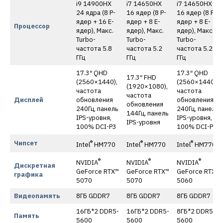
i9 14900HX
i7 14650HX
i7 14650HX
24 ядра (8 P-
16 ядер (8 P-
16 ядер (8 P-
ядер + 16 E-
ядер + 8 E-
ядер + 8 E-
Процессор
ядер), Макс.
ядер), Макс.
ядер), Макс.
Turbo-
Turbo-
Turbo-
частота 5.8
частота 5.2
частота 5.2
ГГц
ГГц
ГГц
17.3″ QHD
17.3″ QHD
17.3″ FHD
(2560×1440),
(2560×1440),
(1920×1080),
частота
частота
частота
Дисплей
обновления
обновления
обновления
240Гц, панель
240Гц, панель
144Гц, панель
IPS-уровня,
IPS-уровня,
IPS-уровня
100% DCI-P3
100% DCI-P3
Чипсет
®
®
®
Intel
HM770
Intel
HM770
Intel
HM770
®
®
®
NVIDIA
NVIDIA
NVIDIA
Дискретная
GeForce RTX™
GeForce RTX™
GeForce RTX™
графика
5070
5070
5060
Видеопамять
8ГБ GDDR7
8ГБ GDDR7
8ГБ GDDR7
16ГБ*2 DDR5-
16ГБ*2 DDR5-
8ГБ*2 DDR5-
Память
5600
5600
5600