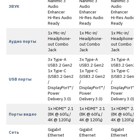
Nahimic 3
Nahimic 3
Nahimic 3
ЗВУК
Audio
Audio
Audio
Enhancer
Enhancer
Enhancer
Hi-Res Audio
Hi-Res Audio
Hi-Res Audio
Ready
Ready
Ready
1x Mic-in/
1x Mic-in/
1x Mic-in/
Headphone-
Headphone-
Headphone-
Аудио порты
out Combo
out Combo
out Combo
Jack
Jack
Jack
3x Type-A
3x Type-A
3x Type-A
USB3.2 Gen2
USB3.2 Gen2
USB3.2 Gen2
1x Type-C
1x Type-C
1x Type-C
(USB3.2 Gen2
(USB3.2 Gen2
(USB3.2 Gen2
USB порты
/
/
/
DisplayPort™/
DisplayPort™/
DisplayPort™/
Power
Power
Power
Delivery 3.0)
Delivery 3.0)
Delivery 3.0)
1x HDMI™ 2.1
1x HDMI™ 2.1
1x HDMI™ 2.1
Порты видео
(8K @ 60Гц /
(8K @ 60Гц /
(8K @ 60Гц /
4K @ 120Гц)
4K @ 120Гц)
4K @ 120Гц)
Gigabit
Gigabit
Gigabit
Сеть
Ethernet
Ethernet
Ethernet