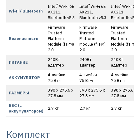
®
®
®
Intel
Wi-Fi 6E
Intel
Wi-Fi 6E
Intel
Wi-Fi 6E
Wi-Fi/ Bluetooth
AX211,
AX211,
AX211,
Bluetooth v5.3
Bluetooth v5.3
Bluetooth v5.3
Firmware
Firmware
Firmware
Trusted
Trusted
Trusted
Безопасность
Platform
Platform
Platform
Module (fTPM)
Module (fTPM)
Module (fTPM)
2.0
2.0
2.0
240Вт
240Вт
240Вт
ПИТАНИЕ
адаптер
адаптер
адаптер
4-ячейки
4-ячейки
4-ячейки
АККУМУЛЯТОР
75 Вт·ч
75 Вт·ч
75 Вт·ч
398 x 275.6 x
398 x 275.6 x
398 x 275.6 x
РАЗМЕРЫ
27.8 мм
27.8 мм
27.8 мм
ВЕС (с
2.7 кг
2.7 кг
2.7 кг
аккумулятором)
Комплект