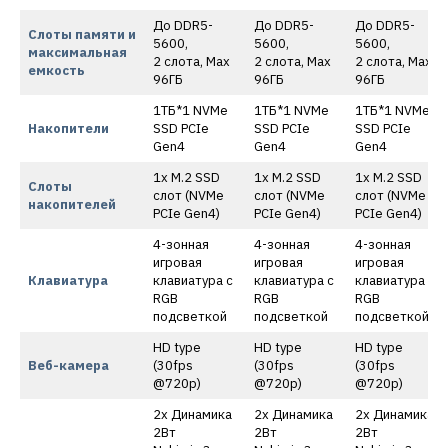
До DDR5-
До DDR5-
До DDR5-
Слоты памяти и
5600,
5600,
5600,
максимальная
2 слота, Max
2 слота, Max
2 слота, Max
емкость
96ГБ
96ГБ
96ГБ
1ТБ*1 NVMe
1ТБ*1 NVMe
1ТБ*1 NVMe
Накопители
SSD PCIe
SSD PCIe
SSD PCIe
Gen4
Gen4
Gen4
1x M.2 SSD
1x M.2 SSD
1x M.2 SSD
Слоты
слот (NVMe
слот (NVMe
слот (NVMe
накопителей
PCIe Gen4)
PCIe Gen4)
PCIe Gen4)
4-зонная
4-зонная
4-зонная
игровая
игровая
игровая
Клавиатура
клавиатура с
клавиатура с
клавиатура с
RGB
RGB
RGB
подсветкой
подсветкой
подсветкой
HD type
HD type
HD type
Веб-камера
(30fps
(30fps
(30fps
@720p)
@720p)
@720p)
2x Динамика
2x Динамика
2x Динамика
2Вт
2Вт
2Вт