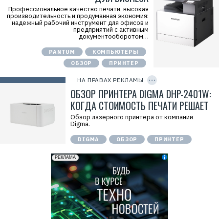
j
О
m
Профессиональное качество печати, высокая
О
d
производительность и продуманная экономия:
О
Р
надежный рабочий инструмент для офисов и
"
е
предприятий с активным
М
к
документооборотом…
е
л
р
а
PANTUM
КОМПЬЮТЕРЫ
л
м
и
о
ОБЗОР
ПРИНТЕР
C
о
д
O
н
а
P
НА ПРАВАХ РЕКЛАМЫ
"
т
Y
И
I
ОБЗОР ПРИНТЕРА DIGMA DHP-2401W:
е
Н
D
л
Н
КОГДА СТОИМОСТЬ ПЕЧАТИ РЕШАЕТ
ь
:
:
7
Обзор лазерного принтера от компании
О
7
Digma.
О
1
О
9
"
DIGMA
ОБЗОР
ПРИНТЕР
2
М
6
е
9
р
3
л
3
и
1
о
н
"
И
Н
Н