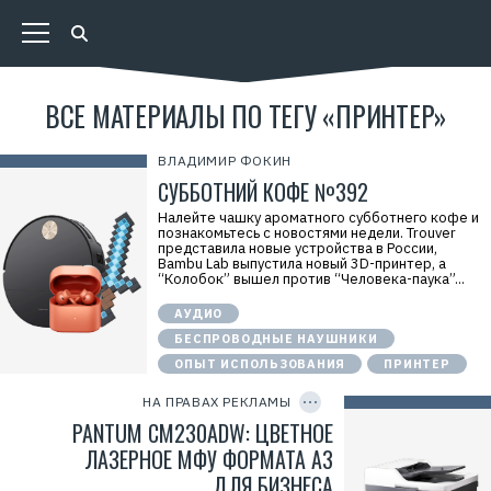
а
.
E
r
i
d
=
ВСЕ МАТЕРИАЛЫ ПО ТЕГУ «ПРИНТЕР»
2
V
f
ВЛАДИМИР ФОКИН
n
x
СУББОТНИЙ КОФЕ №392
v
Р
o
Налейте чашку ароматного субботнего кофе и
е
P
познакомьтесь с новостями недели. Trouver
к
M
представила новые устройства в России,
л
x
Bambu Lab выпустила новый 3D-принтер, а
а
E
“Колобок” вышел против “Человека-паука”...
м
Р
а
е
.
АУДИО
к
E
л
БЕСПРОВОДНЫЕ НАУШНИКИ
r
а
i
м
ОПЫТ ИСПОЛЬЗОВАНИЯ
ПРИНТЕР
C
d
о
O
=
д
P
НА ПРАВАХ РЕКЛАМЫ
L
а
Y
d
I
PANTUM CM230ADW: ЦВЕТНОЕ
т
t
D
е
C
ЛАЗЕРНОЕ МФУ ФОРМАТА А3
л
K
ь
ДЛЯ БИЗНЕСА
X
: