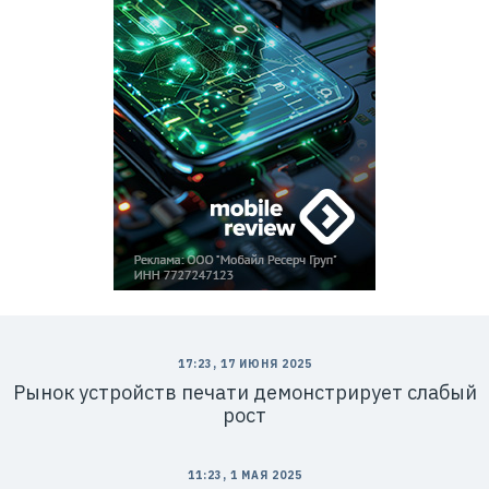
:
7
7
1
9
2
6
9
3
3
1
17:23, 17 ИЮНЯ 2025
Рынок устройств печати демонстрирует слабый
рост
11:23, 1 МАЯ 2025