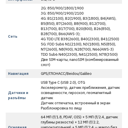
2G: 850/900/1800/1900
3G: 850/900/1900/2100
4G: B1(2100), B2(1900), B3(1800), B4(AWS),
B5(850), B7(2600), B8(900), B12(700),
B13(700), B17(700), B20(800), B26(850),
B28(700), B66(AWS-3);
Сеть
4G TDD LTE B38(2600), B40(2300), B41(2500)
5G: FDD Sub6 N1(2100), N3(1800), N5(850),
N7(2600), N8(900), N28(700), N66(AWS-3)
TDD Sub6 N40(2300), N41(2500), N78(3500)
Две SIM-карты, nanoSIM (комбинированный
слот)
Навигация
GPS/ГЛОНАСС/Beidou/Galileo
USB Type C (USB 2.0), OTG
Акселерометр, датчик приближения, датчик
Датчики и
освещенности, гироскоп, геомагнитный
разъёмы
датчик
Датчик отпечатка, встроенный в экран
Разблокировка по лицу
64 МП (f/1.8, PDAF, OIS) + 5 МП (f/2.4, датчик
глубины резкости) + 12 МП (f/2.2,
Основная
широкоугольная) + 5 МП (f/2.4 — макро без