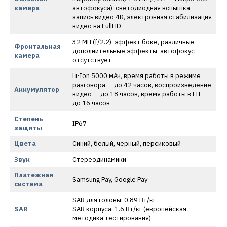
камера
автофокуса), светодиодная вспышка,
запись видео 4К, электронная стабилизация
видео на FullHD
32 МП (f/2.2), эффект боке, различные
Фронтальная
дополнительные эффекты, автофокус
камера
отсутствует
Li-Ion 5000 мАч, время работы в режиме
разговора — до 42 часов, воспроизведение
Аккумулятор
видео — до 18 часов, время работы в LTE —
до 16 часов
Степень
IP67
защиты
Цвета
Синий, белый, черный, персиковый
Звук
Стереодинамики
Платежная
Samsung Pay, Google Pay
система
SAR для головы: 0.89 Вт/кг
SAR
SAR корпуса: 1.6 Вт/кг (европейская
методика тестирования)