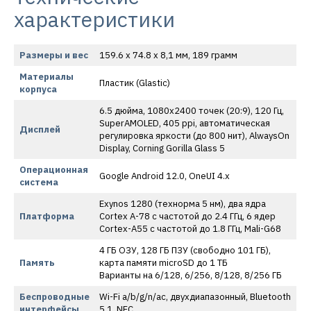
характеристики
Размеры и вес
159.6 x 74.8 x 8,1 мм, 189 грамм
Материалы
Пластик (Glastic)
корпуса
6.5 дюйма, 1080х2400 точек (20:9), 120 Гц,
SuperAMOLED, 405 ppi, автоматическая
Дисплей
регулировка яркости (до 800 нит), AlwaysOn
Display, Corning Gorilla Glass 5
Операционная
Google Android 12.0, OneUI 4.x
система
Exynos 1280 (технорма 5 нм), два ядра
Платформа
Cortex A-78 с частотой до 2.4 ГГц, 6 ядер
Cortex-A55 с частотой до 1.8 ГГц, Mali-G68
4 ГБ ОЗУ, 128 ГБ ПЗУ (свободно 101 ГБ),
Память
карта памяти microSD до 1 ТБ
Варианты на 6/128, 6/256, 8/128, 8/256 ГБ
Беспроводные
Wi-Fi a/b/g/n/ac, двухдиапазонный, Bluetooth
интерфейсы
5.1, NFC