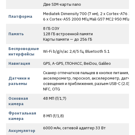
Две SIM-карты nano
Mediatek Dimensity 700 (7 нм), 2 x Cortex-A76 22
Платформа
6 x Cortex-A55 2000 МГц Mali G57 MC2 950 МГц
8 ГБ ОЗУ
Память
128 ГБ встроенной памяти
Карты памяти — до 256 ГБ
Беспроводные
Wi-Fi b/g/n/ac 2,4/5 Гц, Bluetooth 5.1
интерфейсы
Навигация
GPS, A-GPS, ГЛОНАСС, BeiDou, Galileo
Сканер отпечатков пальцев в кнопке питания,
Датчики и
акселерометр, гироскоп, акселерометр, датчик
разъемы
освещения и приближения, разъем USB-C (2.0)
NFC, OTG
Основная
48 MП (f/1,7)
камера
Фронтальная
8 МП (f/1,8)
камера
6000 мАч, сетевой адаптер 33 Вт
Аккумулятор