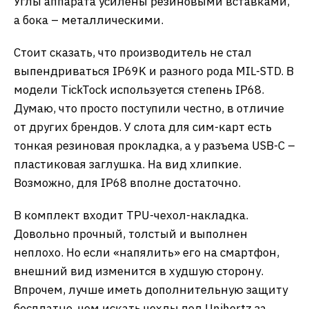
Углы аппарата усилены резиновыми вставками,
а бока – металлическими.
Стоит сказать, что производитель не стал
выпендриваться IP69K и разного рода MIL-STD. В
модели TickTock используется степень IP68.
Думаю, что просто поступили честно, в отличие
от других брендов. У слота для сим-карт есть
тонкая резиновая прокладка, а у разъема USB-C –
пластиковая заглушка. На вид хлипкие.
Возможно, для IP68 вполне достаточно.
В комплект входит TPU-чехол-накладка.
Довольно прочный, толстый и выполнен
неплохо. Но если «напялить» его на смартфон,
внешний вид изменится в худшую сторону.
Впрочем, лучше иметь дополнительную защиту
бесплатно, чем искать чехлы под Unihertz за