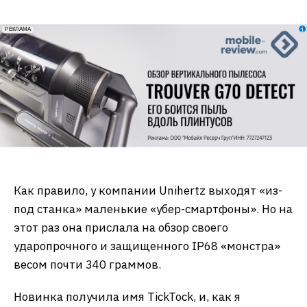
erid: 2VfnxxmNzs5
РЕКЛАМА
Как правило, у компании Unihertz выходят «из-
под станка» маленькие «убер-смартфоны». Но на
этот раз она прислала на обзор своего
ударопрочного и защищенного IP68 «монстра»
весом почти 340 граммов.
Новинка получила имя TickTock, и, как я