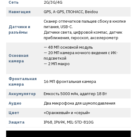
Сеть
2G/3G/4G
Навигация
GPS, A-GPS, ГЛОНАСС, Beidou
Сканер отпечатков пальцев сбоку в кнопке
Датчики и
питания, USB-C.
разъёмы
Датчики света, цифровой компас, датчик
приближения, гироскоп, акселерометр
— 48 МП основной модуль
— 20 МП камера ночного видения с ИК-
Основная
подсветкой
камера
— 2 МП макро
Фронтальная
16 МП фронтальная камера
камера
Аккумулятор
Емкость 5000 мАч, адаптер 18 Вт
Аудио
Два микрофона для шумоподавления
Цвет
«Оранжевый» и «серый»
Защита
IP68, IP69K, MIL-STD-810G