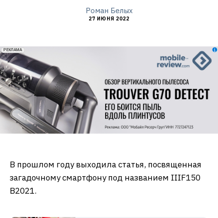
Роман Белых
27 ИЮНЯ 2022
erid: 2VfnxxmNzs5
РЕКЛАМА
В прошлом году выходила статья, посвященная
загадочному смартфону под названием IIIF150
B2021.