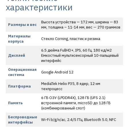
характеристики
Высота устройства — 172 мм, ширина — 83
Размеры и вес
мм, толщина – 11-14 мм, вес — 270 граммов
Материалы
Стекло Corning, пластик и резина
корпуса
6.5 дюйма FullHD+, IPS, 60 Гц, 180 кд/м2
Дисплей
Емкостный мультисенсорный 10-пальцевый
интерфейс
Операционная
Google Android 12
система
MediaTek Helio P35, 8 ядер, 12 нм
Платформа
техпроцесс
6 ГБ ОЗУ (LPDDR4X), 128 ГБ (UFS 2.1)
Память
встроенной памяти, microSD до 128 ГБ
(комбинированный слот)
Беспроводные
Wi-Fi b/g/n/ac, 2.4/5 ГГц, Bluetooth 5.0, NFC
интерфейсы