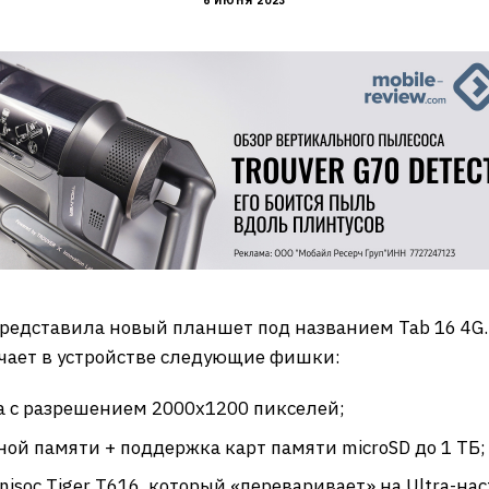
6 ИЮНЯ 2023
представила новый планшет под названием Tab 16 4G.
чает в устройстве следующие фишки:
 с разрешением 2000х1200 пикселей;
нной памяти + поддержка карт памяти microSD до 1 ТБ;
isoc Tiger T616, который «переваривает» на Ultra-нас