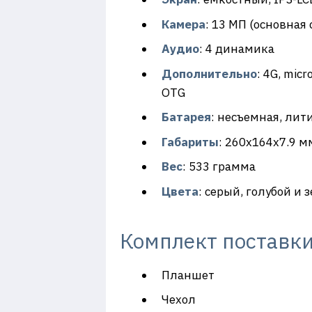
Камера
: 13 МП (основная
Аудио
: 4 динамика
Дополнительно
: 4G, mic
OTG
Батарея
: несъемная, лит
Габариты
: 260х164х7.9 м
Вес
: 533 грамма
Цвета
: серый, голубой и
Комплект поставк
Планшет
Чехол