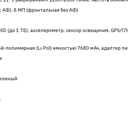
 c АФ), 8 МП (фронтальная без АФ)
roSD (до 1 ТБ), акселерометр, сенсор освещения, GPS/Г
ий-полимерная (Li-Pol) емкостью 7680 мАч, адаптер п
м
 зеленый
и