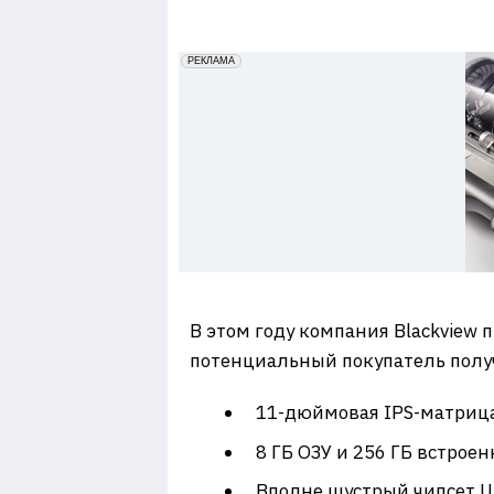
7
erid: 2VfnxxmNzs5
РЕКЛАМА
В этом году компания Blackview 
потенциальный покупатель полу
11-дюймовая IPS-матрица
8 ГБ ОЗУ и 256 ГБ встрое
Вполне шустрый чипсет Un