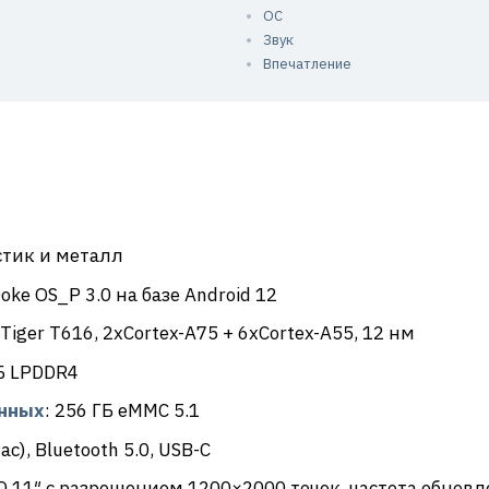
ОС
Звук
Впечатление
стик и металл
Doke OS_P 3.0 на базе Android 12
c Tiger T616, 2xCortex-A75 + 6xCortex-A55, 12 нм
ГБ LPDDR4
анных
: 256 ГБ eMMC 5.1
/ac), Bluetooth 5.0, USB-C
CD 11″ с разрешением 1200×2000 точек, частота обновл