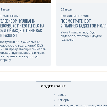
31 июля
29 июля
РОМАН БЕЛЫХ
ВЛАДИМИР НИМИН
ТЕЛЕВИЗОР HYUNDAI H-
ПОСМОТРИТЕ, ВОТ
LED65BU7011: 120 ГЦ DLG НА
7 ГЛАВНЫХ ГАДЖЕТОВ ИЮЛЯ
65 ДЮЙМАХ, КОТОРЫЕ ВАС
Умный матрас, ноутбук,
НЕ РАЗОРЯТ
видеорегистратор и другие
гаджеты.
Доступный 65-дюймовый 4K-
телевизор с технологией DLG
120 Гц, предлагающий геймерам
повышенную плавность в играх
без переплаты за дорогую
матрицу.
Связь
Камеры
Память, чипсет и производитель