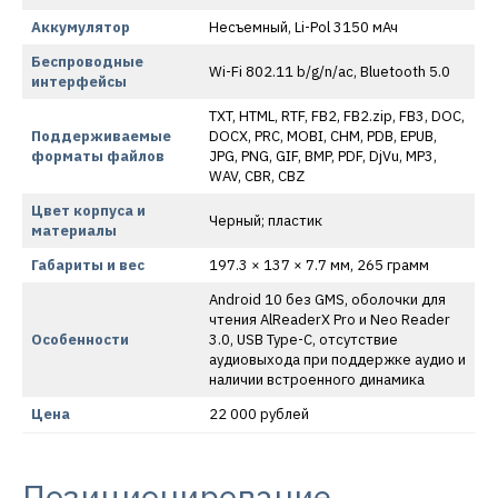
Аккумулятор
Несъемный, Li-Pol 3150 мАч
Беспроводные
Wi-Fi 802.11 b/g/n/ac, Bluetooth 5.0
интерфейсы
TXT, HTML, RTF, FB2, FB2.zip, FB3, DOC,
Поддерживаемые
DOCX, PRC, MOBI, CHM, PDB, EPUB,
форматы файлов
JPG, PNG, GIF, BMP, PDF, DjVu, MP3,
WAV, CBR, CBZ
Цвет корпуса и
Черный; пластик
материалы
Габариты и вес
197.3 × 137 × 7.7 мм, 265 грамм
Android 10 без GMS, оболочки для
чтения AlReaderX Pro и Neo Reader
Особенности
3.0, USB Type-C, отсутствие
аудиовыхода при поддержке аудио и
наличии встроенного динамика
Цена
22 000 рублей
Позиционирование