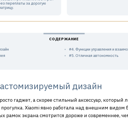
без переплаты за дорогую
матрицу.
изайн
#4. Функции управления и взаим
лея
#5. Отличная автономность
кастомизируемый дизайн
 просто гаджет, а скорее стильный аксессуар, который
и прогулка. Xiaomi явно работала над внешним видом б
ых рамок экрана смотрится дороже и современнее, чем