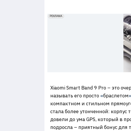
7
erid: 2VfnxxmNzs5
РЕКЛАМА
Xiaomi Smart Band 9 Pro – это о
называть его просто
«
браслетом
компактном и стильном прямоуг
стала более утонченной: корпус 
довели до ума GPS, который в пр
подросла – приятный бонус для т