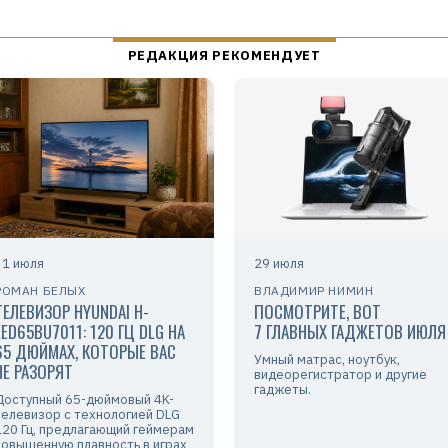
31 июля
29 июля
РОМАН БЕЛЫХ
ВЛАДИМИР НИМИН
ТЕЛЕВИЗОР HYUNDAI H-
ПОСМОТРИТЕ, ВОТ
LED65BU7011: 120 ГЦ DLG НА
7 ГЛАВНЫХ ГАДЖЕТОВ ИЮЛЯ
65 ДЮЙМАХ, КОТОРЫЕ ВАС
Умный матрас, ноутбук,
НЕ РАЗОРЯТ
видеорегистратор и другие
гаджеты.
Доступный 65-дюймовый 4K-
телевизор с технологией DLG
120 Гц, предлагающий геймерам
повышенную плавность в играх