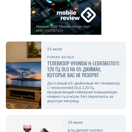
31 июля
РОМАН БЕЛЫХ
ТЕЛЕВИЗОР HYUNDAI H-LED65BU7011:
120 ГЦ DLG НА 65 ДЮЙМАХ,
КОТОРЫЕ ВАС НЕ РАЗОРЯТ
Доступный 65-дюймовый 4K-телевизор
с технологией DLG 120 Гц,
предлагающий геймерам повышенную
плавность в играх без переплаты за
дорогую матрицу.
29 июля
ВЛАДИМИР НИМИН