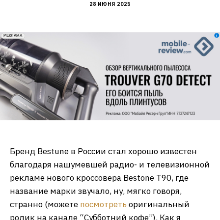
28 ИЮНЯ 2025
erid: 2VfnxxmNzs5
РЕКЛАМА
Бренд Bestune в России стал хорошо известен
благодаря нашумевшей радио- и телевизионной
рекламе нового кроссовера Bestone T90, где
название марки звучало, ну, мягко говоря,
странно (можете
посмотреть
оригинальный
ролик на канале “Субботний кофе”). Как я