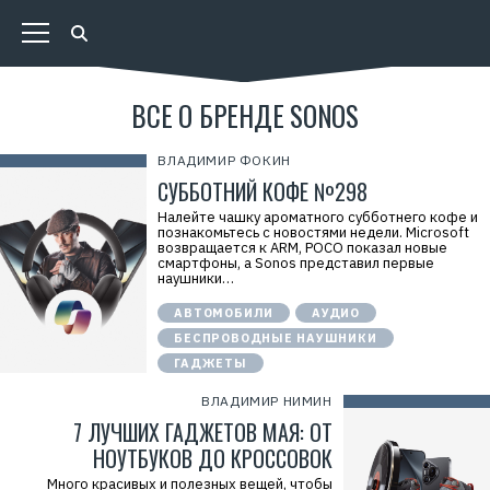
ВСЕ О БРЕНДЕ SONOS
ВЛАДИМИР ФОКИН
СУББОТНИЙ КОФЕ №298
Налейте чашку ароматного субботнего кофе и
познакомьтесь с новостями недели. Microsoft
возвращается к ARM, POCO показал новые
смартфоны, а Sonos представил первые
наушники…
АВТОМОБИЛИ
АУДИО
БЕСПРОВОДНЫЕ НАУШНИКИ
ГАДЖЕТЫ
ВЛАДИМИР НИМИН
7 ЛУЧШИХ ГАДЖЕТОВ МАЯ: ОТ
НОУТБУКОВ ДО КРОССОВОК
Много красивых и полезных вещей, чтобы