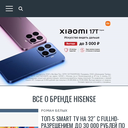
ВСЕ О БРЕНДЕ HISENSE
Р
е
к
РОМАН БЕЛЫХ
л
ТОП-5 SMART TV НА 32″ С FULLHD-
а
м
РАЗРЕШЕНИЕМ ДО 30 000 РУБЛЕЙ ПО
а