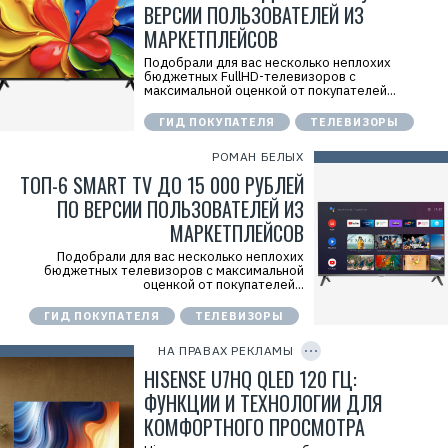
ВЕРСИИ ПОЛЬЗОВАТЕЛЕЙ ИЗ
.
E
МАРКЕТПЛЕЙСОВ
r
i
Подобрали для вас несколько неплохих
d
бюджетных FullHD-телевизоров с
=
максимальной оценкой от покупателей...
L
d
t
ГИД ПОКУПАТЕЛЯ
ТЕЛЕВИЗОРЫ
C
K
РОМАН БЕЛЫХ
Z
k
ТОП-6 SMART TV ДО 15 000 РУБЛЕЙ
r
ПО ВЕРСИИ ПОЛЬЗОВАТЕЛЕЙ ИЗ
q
Р
МАРКЕТПЛЕЙСОВ
е
к
Подобрали для вас несколько неплохих
л
бюджетных телевизоров с максимальной
а
оценкой от покупателей...
м
о
д
ГИД ПОКУПАТЕЛЯ
ТЕЛЕВИЗОРЫ
C
а
O
т
P
НА ПРАВАХ РЕКЛАМЫ
е
Y
I
HISENSE U7HQ QLED 120 ГЦ:
л
D
ь
ФУНКЦИИ И ТЕХНОЛОГИИ ДЛЯ
:
О
КОМФОРТНОГО ПРОСМОТРА
О
О