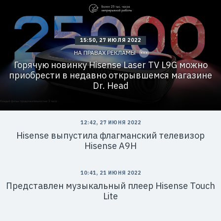
Р
е
к
л
C
а
15:50, 27 ИЮЛЯ 2022
O
м
P
НА ПРАВАХ РЕКЛАМЫ
а
Y
.
I
Горячую новинку Hisense Laser TV L9G можно
E
D
приобрести в недавно открывшемся магазине
r
i
Dr. Head
d
=
12:42, 27 ИЮНЯ 2022
Hisense выпустила флагманский телевизор
Hisense A9H
10:41, 21 ИЮНЯ 2022
Представлен музыкальный плеер Hisense Touch
Lite