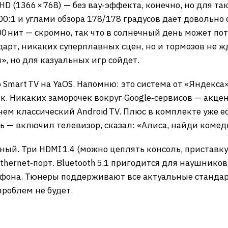
D (1366 × 768) — без вау‑эффекта, конечно, но для та
0:1 и углами обзора 178/178 градусов дает довольно
00 нит — скромно, так что в солнечный день может по
дарт, никаких суперплавных сцен, но и тормозов не жд
, но для казуальных игр сойдет.
 Smart TV на YaOS. Напомню: это система от «Яндекса»
ок. Никаких заморочек вокруг Google‑сервисов — акцен
 чем классический Android TV. Плюс в комплекте уже 
ь — включил телевизор, сказал: «Алиса, найди коме
й. Три HDMI 1.4 (можно цеплять консоль, приставку и
hernet‑порт. Bluetooth 5.1 пригодится для наушников 
ефона. Тюнеры поддерживают все актуальные стандар
проблем не будет.