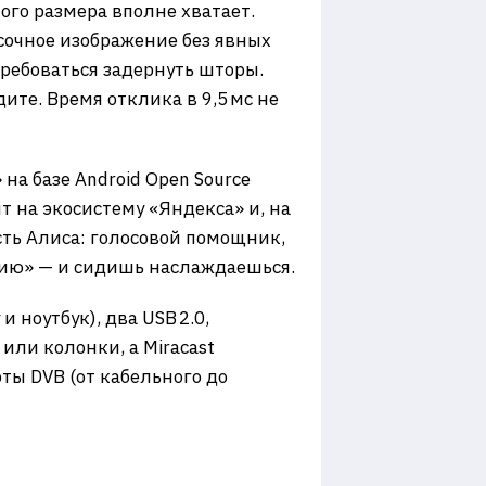
кого размера вполне хватает.
 сочное изображение без явных
требоваться задернуть шторы.
ите. Время отклика в 9,5 мс не
 на базе Android Open Source
т на экосистему «Яндекса» и, на
есть Алиса: голосовой помощник,
дию» — и сидишь наслаждаешься.
 ноутбук), два USB 2.0,
или колонки, а Miracast
ты DVB (от кабельного до