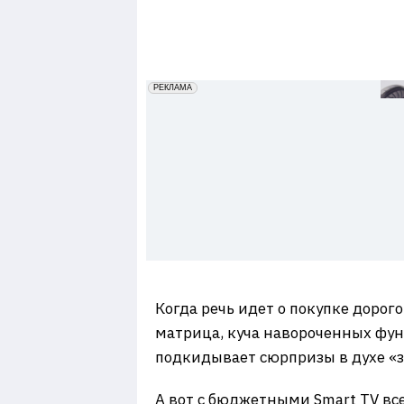
7
erid: 2VfnxxmNzs5
РЕКЛАМА
Когда речь идет о покупке дорог
матрица, куча навороченных фу
подкидывает сюрпризы в духе «з
А вот с бюджетными Smart TV все