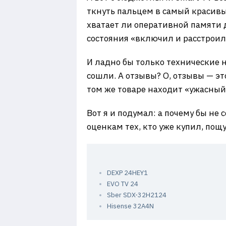
ткнуть пальцем в самый красивый
хватает ли оперативной памяти 
состояния «включил и расстроил
И ладно бы только технические н
сошли. А отзывы? О, отзывы — это
том же товаре находит «ужасный
Вот я и подумал: а почему бы не
оценкам тех, кто уже купил, пощ
DEXP 24HEY1
EVO TV 24
Sber SDX-32H2124
Hisense 32A4N