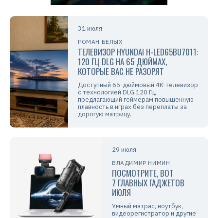
31 июля
РОМАН БЕЛЫХ
ТЕЛЕВИЗОР HYUNDAI H-LED65BU7011:
120 ГЦ DLG НА 65 ДЮЙМАХ,
КОТОРЫЕ ВАС НЕ РАЗОРЯТ
Доступный 65-дюймовый 4K-телевизор
с технологией DLG 120 Гц,
предлагающий геймерам повышенную
плавность в играх без переплаты за
дорогую матрицу.
29 июля
ВЛАДИМИР НИМИН
ПОСМОТРИТЕ, ВОТ
7 ГЛАВНЫХ ГАДЖЕТОВ
ИЮЛЯ
Умный матрас, ноутбук,
видеорегистратор и другие