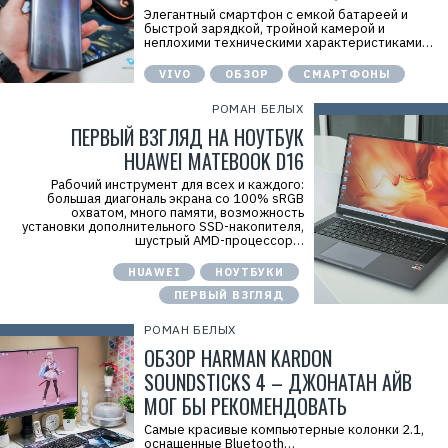
Элегантный смартфон с емкой батареей и
быстрой зарядкой, тройной камерой и
неплохими техническими характеристиками…
VIVO
ОБЗОР
СМАРТФОНЫ
РОМАН БЕЛЫХ
ПЕРВЫЙ ВЗГЛЯД НА НОУТБУК
HUAWEI MATEBOOK D16
Рабочий инструмент для всех и каждого:
большая диагональ экрана со 100% sRGB
охватом, много памяти, возможность
установки дополнительного SSD-накопителя,
шустрый AMD-процессор…
HUAWEI
НОУТБУКИ
ПЕРВЫЙ ВЗГЛЯД
РОМАН БЕЛЫХ
ОБЗОР HARMAN KARDON
SOUNDSTICKS 4 – ДЖОНАТАН АЙВ
МОГ БЫ РЕКОМЕНДОВАТЬ
Самые красивые компьютерные колонки 2.1,
оснащенные Bluetooth…