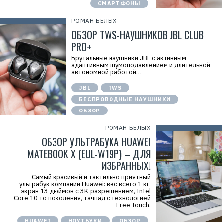
СМАРТФОНЫ
РОМАН БЕЛЫХ
ОБЗОР TWS-НАУШНИКОВ JBL CLUB
PRO+
Брутальные наушники JBL с активным
адаптивным шумоподавлением и длительной
автономной работой…
JBL
TWS
БЕСПРОВОДНЫЕ НАУШНИКИ
ОБЗОР
РОМАН БЕЛЫХ
ОБЗОР УЛЬТРАБУКА HUAWEI
MATEBOOK X (EUL-W19P) – ДЛЯ
ИЗБРАННЫХ!
Самый красивый и тактильно приятный
ультрабук компании Huawei: вес всего 1 кг,
экран 13 дюймов с 3K-разрешением, Intel
Core 10-го поколения, тачпад с технологией
Free Touch.
HUAWEI
НОУТБУКИ
ОБЗОР