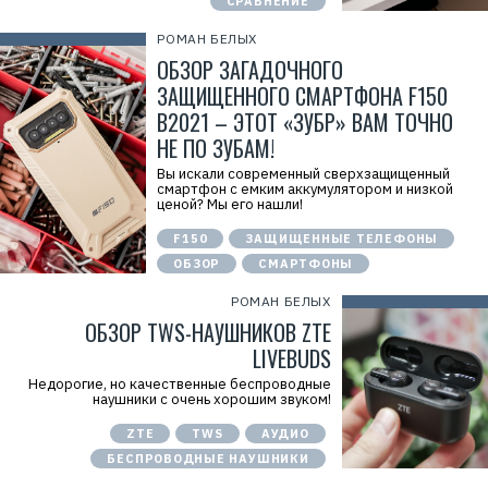
СРАВНЕНИЕ
РОМАН БЕЛЫХ
ОБЗОР ЗАГАДОЧНОГО
ЗАЩИЩЕННОГО СМАРТФОНА F150
B2021 – ЭТОТ «ЗУБР» ВАМ ТОЧНО
НЕ ПО ЗУБАМ!
Вы искали современный сверхзащищенный
смартфон с емким аккумулятором и низкой
ценой? Мы его нашли!
F150
ЗАЩИЩЕННЫЕ ТЕЛЕФОНЫ
ОБЗОР
СМАРТФОНЫ
РОМАН БЕЛЫХ
ОБЗОР TWS-НАУШНИКОВ ZTE
LIVEBUDS
Недорогие, но качественные беспроводные
наушники с очень хорошим звуком!
ZTE
TWS
АУДИО
БЕСПРОВОДНЫЕ НАУШНИКИ