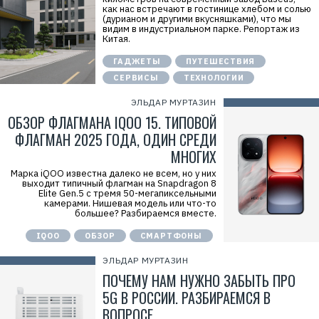
как нас встречают в гостинице хлебом и солью
(дурианом и другими вкусняшками), что мы
видим в индустриальном парке. Репортаж из
Китая.
ГАДЖЕТЫ
ПУТЕШЕСТВИЯ
СЕРВИСЫ
ТЕХНОЛОГИИ
ЭЛЬДАР МУРТАЗИН
ОБЗОР ФЛАГМАНА IQOO 15. ТИПОВОЙ
ФЛАГМАН 2025 ГОДА, ОДИН СРЕДИ
МНОГИХ
Марка iQOO известна далеко не всем, но у них
выходит типичный флагман на Snapdragon 8
Elite Gen.5 с тремя 50-мегапиксельными
камерами. Нишевая модель или что-то
большее? Разбираемся вместе.
IQOO
ОБЗОР
СМАРТФОНЫ
ЭЛЬДАР МУРТАЗИН
ПОЧЕМУ НАМ НУЖНО ЗАБЫТЬ ПРО
5G В РОССИИ. РАЗБИРАЕМСЯ В
ВОПРОСЕ