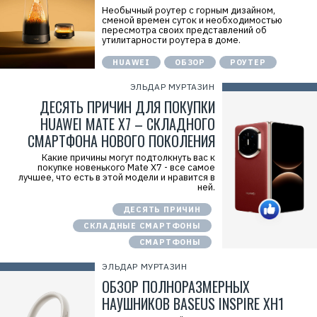
Необычный роутер с горным дизайном,
сменой времен суток и необходимостью
пересмотра своих представлений об
утилитарности роутера в доме.
HUAWEI
ОБЗОР
РОУТЕР
ЭЛЬДАР МУРТАЗИН
ДЕСЯТЬ ПРИЧИН ДЛЯ ПОКУПКИ
HUAWEI MATE X7 – СКЛАДНОГО
СМАРТФОНА НОВОГО ПОКОЛЕНИЯ
Какие причины могут подтолкнуть вас к
покупке новенького Mate X7 - все самое
лучшее, что есть в этой модели и нравится в
ней.
ДЕСЯТЬ ПРИЧИН
СКЛАДНЫЕ СМАРТФОНЫ
СМАРТФОНЫ
ЭЛЬДАР МУРТАЗИН
ОБЗОР ПОЛНОРАЗМЕРНЫХ
НАУШНИКОВ BASEUS INSPIRE XH1