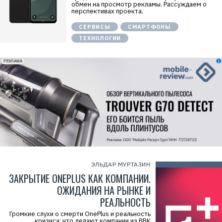
обмен на просмотр рекламы. Рассуждаем о
перспективах проекта.
СЕРВИСЫ
СМАРТФОНЫ
ТЕХНОЛОГИИ
erid: 2VfnxxmNzs5
РЕКЛАМА
ЭЛЬДАР МУРТАЗИН
ЗАКРЫТИЕ ONEPLUS КАК КОМПАНИИ.
ОЖИДАНИЯ НА РЫНКЕ И
РЕАЛЬНОСТЬ
Громкие слухи о смерти OnePlus и реальность
кризиса; что делают компании из BBK