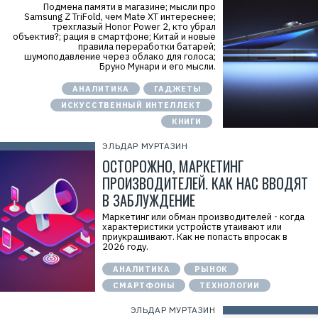
Подмена памяти в магазине; мысли про
Samsung Z TriFold, чем Mate XT интереснее;
трехглазый Honor Power 2, кто убрал
объектив?; рация в смартфоне; Китай и новые
правила переработки батарей;
шумоподавление через облако для голоса;
Бруно Мунари и его мысли.
АНАЛИТИКА
ГАДЖЕТЫ
ИСКУССТВЕННЫЙ ИНТЕЛЛЕКТ
Р
КНИГИ
е
к
ЭЛЬДАР МУРТАЗИН
л
а
ОСТОРОЖНО, МАРКЕТИНГ
м
ПРОИЗВОДИТЕЛЕЙ. КАК НАС ВВОДЯТ
а
.
В ЗАБЛУЖДЕНИЕ
E
r
Маркетинг или обман производителей - когда
i
характеристики устройств утаивают или
d
приукрашивают. Как не попасть впросак в
=
2026 году.
2
V
f
АНАЛИТИКА
РЫНОК
n
СМАРТФОНЫ
ТЕХНОЛОГИИ
x
y
T
ЭЛЬДАР МУРТАЗИН
W