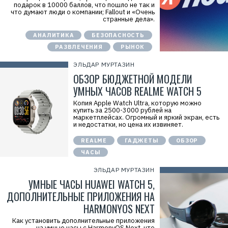
подарок в 10000 баллов, что пошло не так и
что думают люди о компании; Fallout и «Очень
странные дела».
АНАЛИТИКА
БЕЗОПАСНОСТЬ
РАЗВЛЕЧЕНИЯ
РЫНОК
ЭЛЬДАР МУРТАЗИН
ОБЗОР БЮДЖЕТНОЙ МОДЕЛИ
УМНЫХ ЧАСОВ REALME WATCH 5
Копия Apple Watch Ultra, которую можно
купить за 2500-3000 рублей на
маркетплейсах. Огромный и яркий экран, есть
и недостатки, но цена их извиняет.
REALME
ГАДЖЕТЫ
ОБЗОР
ЧАСЫ
ЭЛЬДАР МУРТАЗИН
УМНЫЕ ЧАСЫ HUAWEI WATCH 5,
ДОПОЛНИТЕЛЬНЫЕ ПРИЛОЖЕНИЯ НА
HARMONYOS NEXT
Как установить дополнительные приложения
на умные часы с HarmonyOS Next, что