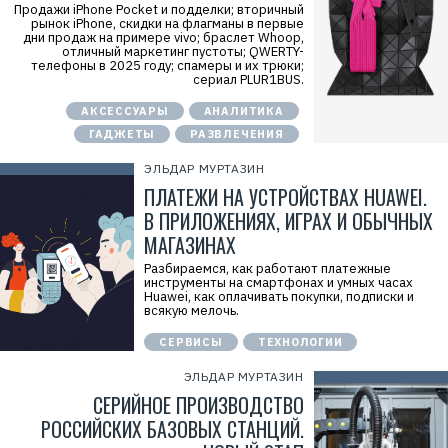
Продажи iPhone Pocket и подделки; вторичный
рынок iPhone, скидки на флагманы в первые
дни продаж на примере vivo; браслет Whoop,
отличный маркетинг пустоты; QWERTY-
телефоны в 2025 году; спамеры и их трюки;
сериал PLUR1BUS.
АКСЕССУАРЫ
АНАЛИТИКА
ГАДЖЕТЫ
РАЗВЛЕЧЕНИЯ
ЭЛЬДАР МУРТАЗИН
ПЛАТЕЖИ НА УСТРОЙСТВАХ HUAWEI.
В ПРИЛОЖЕНИЯХ, ИГРАХ И ОБЫЧНЫХ
МАГАЗИНАХ
Разбираемся, как работают платежные
инструменты на смартфонах и умных часах
Huawei, как оплачивать покупки, подписки и
всякую мелочь.
СЕРВИСЫ
ТЕХНОЛОГИИ
ЭЛЬДАР МУРТАЗИН
СЕРИЙНОЕ ПРОИЗВОДСТВО
РОССИЙСКИХ БАЗОВЫХ СТАНЦИЙ.