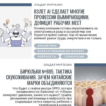
Х
ЭЛЬДАР МУРТАЗИН
у
ВЗЛЕТ AI СДЕЛАЕТ МНОГИЕ
а
в
ПРОФЕССИИ ВЫМИРАЮЩИМИ.
э
й
ДЕФИЦИТ РАБОЧИХ МЕСТ
»
И
Почему компании готовы переплачивать за
Н
электронику в разы и за какой мир они
Н
борются прямо сейчас. Как AI-вычисления
:
изменят рынок труда, энергетики и не только.
7
7
АНАЛИТИКА
1
4
ИСКУССТВЕННЫЙ ИНТЕЛЛЕКТ
1
8
НЕЙРОСЕТЬ
ТЕХНОЛОГИИ
6
8
ЭЛЬДАР МУРТАЗИН
0
4
БИРЮЛЬКИ №885. ТАКТИКА
СКУКОЖИВАНИЯ. ЗАЧЕМ КИТАЙСКИЕ
МАРКИ ОБЪЕДИНЯЮТСЯ
Что будет с realme внутри OPPO, потеря
независимости; банкомат от «Сбера»
измеряет давление, зачем это нужно?; травля,
увольнение учительницы и нейросети, про
социальные сети и запреты; ребенок с
телефоном в коляске.