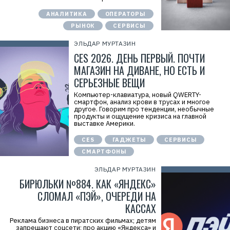
АНАЛИТИКА
ОПЕРАТОРЫ
РЫНОК
СЕРВИСЫ
ЭЛЬДАР МУРТАЗИН
CES 2026. ДЕНЬ ПЕРВЫЙ. ПОЧТИ
МАГАЗИН НА ДИВАНЕ, НО ЕСТЬ И
СЕРЬЕЗНЫЕ ВЕЩИ
Компьютер-клавиатура, новый QWERTY-
смартфон, анализ крови в трусах и многое
другое. Говорим про тенденции, необычные
продукты и ощущение кризиса на главной
выставке Америки.
CES
ГАДЖЕТЫ
СЕРВИСЫ
СМАРТФОНЫ
ЭЛЬДАР МУРТАЗИН
БИРЮЛЬКИ №884. КАК «ЯНДЕКС»
СЛОМАЛ «ПЭЙ», ОЧЕРЕДИ НА
КАССАХ
Реклама бизнеса в пиратских фильмах; детям
запрещают соцсети; про акцию «Яндекса» и