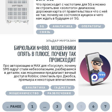
Что происходит с частотами для 5G и можно
ли строить вне «золотого» диапазона;
дорожная карта от правительства и что с ней
не так; почему не состоялся аукцион и чего
нам ждать в будущем от 5G.
5G
АНАЛИТИКА
ОПЕРАТОРЫ
СВЯЗЬ
ЭЛЬДАР МУРТАЗИН
БИРЮЛЬКИ №880. МОШЕННИКИ
ОПЯТЬ В ПЛЮСЕ. ПОЧЕМУ ТАК
ПРОИСХОДИТ
Про авторизацию в MAX для «Госуслуг», почему
SMS вдруг стали небезопасными, разбираемся
в деталях; как мошенники предлагают вечный
доступ в Roblox; спектакль про Джобса,
премьера и некоторые впечатления.
АНАЛИТИКА
ГАДЖЕТЫ
МОШЕННИЧЕСТВО
РАЗВЛЕЧЕНИЯ
← РАНЕЕ
1
…
3
4
5
6
7