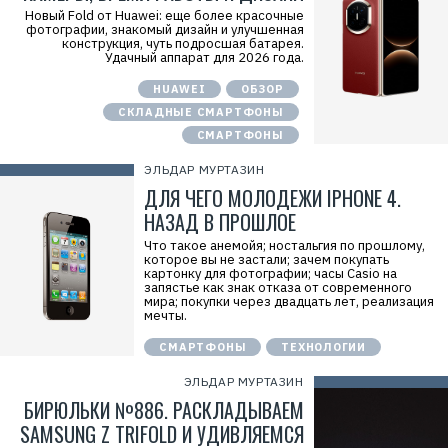
Новый Fold от Huawei: еще более красочные
фотографии, знакомый дизайн и улучшенная
конструкция, чуть подросшая батарея.
Удачный аппарат для 2026 года.
HUAWEI
ОБЗОР
СКЛАДНЫЕ СМАРТФОНЫ
СМАРТФОНЫ
ЭЛЬДАР МУРТАЗИН
ДЛЯ ЧЕГО МОЛОДЕЖИ IPHONE 4.
НАЗАД В ПРОШЛОЕ
Что такое анемойя; ностальгия по прошлому,
которое вы не застали; зачем покупать
картонку для фотографии; часы Casio на
запястье как знак отказа от современного
мира; покупки через двадцать лет, реализация
мечты.
СМАРТФОНЫ
ТЕХНОЛОГИИ
ЭЛЬДАР МУРТАЗИН
БИРЮЛЬКИ №886. РАСКЛАДЫВАЕМ
SAMSUNG Z TRIFOLD И УДИВЛЯЕМСЯ