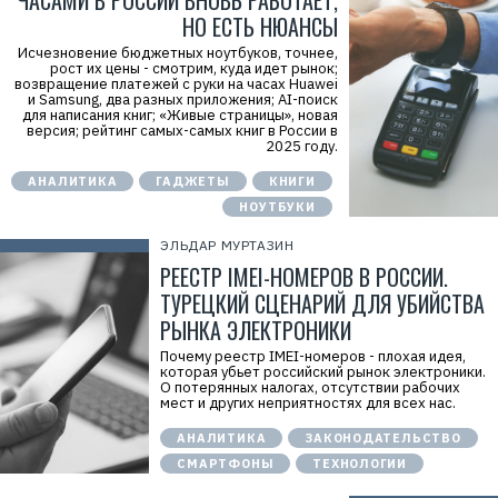
ЧАСАМИ В РОССИИ ВНОВЬ РАБОТАЕТ,
НО ЕСТЬ НЮАНСЫ
Исчезновение бюджетных ноутбуков, точнее,
рост их цены - смотрим, куда идет рынок;
возвращение платежей с руки на часах Huawei
и Samsung, два разных приложения; AI-поиск
для написания книг; «Живые страницы», новая
версия; рейтинг самых-самых книг в России в
2025 году.
АНАЛИТИКА
ГАДЖЕТЫ
КНИГИ
НОУТБУКИ
ЭЛЬДАР МУРТАЗИН
РЕЕСТР IMEI-НОМЕРОВ В РОССИИ.
ТУРЕЦКИЙ СЦЕНАРИЙ ДЛЯ УБИЙСТВА
РЫНКА ЭЛЕКТРОНИКИ
Почему реестр IMEI-номеров - плохая идея,
которая убьет российский рынок электроники.
О потерянных налогах, отсутствии рабочих
мест и других неприятностях для всех нас.
АНАЛИТИКА
ЗАКОНОДАТЕЛЬСТВО
СМАРТФОНЫ
ТЕХНОЛОГИИ