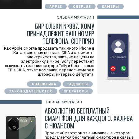
APPLE
ONEPLUS
КАМЕРЫ
ЭЛЬДАР МУРТАЗИН
БИРЮЛЬКИ №887. КОМУ
ПРИНАДЛЕЖИТ ВАШ НОМЕР
ТЕЛЕФОНА. СЮРПРИЗ
Как Apple смогла продавать так много iPhone в
Китае; снежная погода в США и стоимость
электричества, влияние на цены на
электронику в мире; Sony перестанет
выпускать телевизоры; про Telly и бесплатные
ТВ в США, отчет компании; перенос номера и
штрафы; интервью депутата.
АНАЛИТИКА
ГАДЖЕТЫ
ЗАКОНОДАТЕЛЬСТВО
ОПЕРАТОРЫ
ЭЛЬДАР МУРТАЗИН
АБСОЛЮТНО БЕСПЛАТНЫЙ
СМАРТФОН ДЛЯ КАЖДОГО. ХАЛЯВА
С НЮАНСОМ
Проект «Смартфон за внимание», в котором
предлагается бесплатный смартфон и связь в