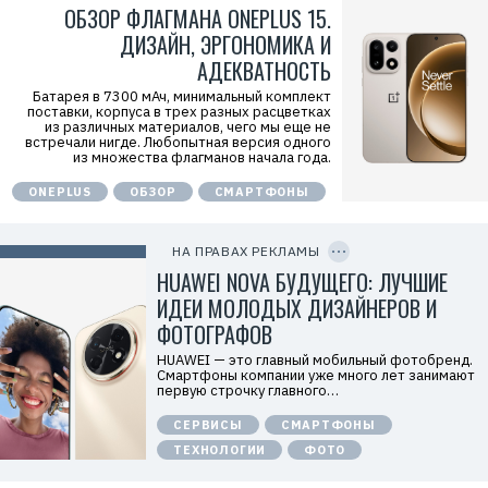
ОБЗОР ФЛАГМАНА ONEPLUS 15.
c
f
ДИЗАЙН, ЭРГОНОМИКА И
M
Р
АДЕКВАТНОСТЬ
е
к
Батарея в 7300 мАч, минимальный комплект
л
поставки, корпуса в трех разных расцветках
а
из различных материалов, чего мы еще не
м
встречали нигде. Любопытная версия одного
о
из множества флагманов начала года.
д
а
ONEPLUS
ОБЗОР
СМАРТФОНЫ
т
е
C
л
O
ь
P
НА ПРАВАХ РЕКЛАМЫ
:
Y
I
HUAWEI NOVA БУДУЩЕГО: ЛУЧШИЕ
О
D
О
ИДЕИ МОЛОДЫХ ДИЗАЙНЕРОВ И
О
«
ФОТОГРАФОВ
Т
е
HUAWEI — это главный мобильный фотобренд.
х
Смартфоны компании уже много лет занимают
к
первую строчку главного…
о
м
СЕРВИСЫ
СМАРТФОНЫ
п
а
ТЕХНОЛОГИИ
ФОТО
н
и
я