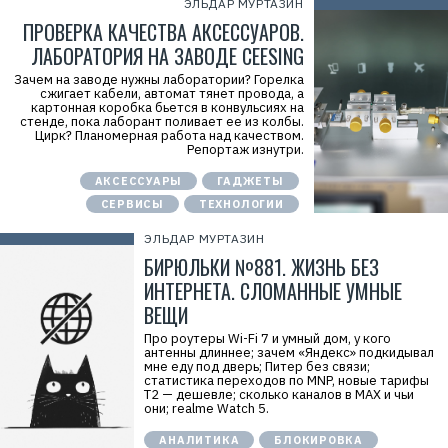
ЭЛЬДАР МУРТАЗИН
ПРОВЕРКА КАЧЕСТВА АКСЕССУАРОВ.
ЛАБОРАТОРИЯ НА ЗАВОДЕ CEESING
Зачем на заводе нужны лаборатории? Горелка
сжигает кабели, автомат тянет провода, а
картонная коробка бьется в конвульсиях на
стенде, пока лаборант поливает ее из колбы.
Цирк? Планомерная работа над качеством.
Репортаж изнутри.
АКСЕССУАРЫ
ГАДЖЕТЫ
СЕРВИСЫ
ТЕХНОЛОГИИ
ЭЛЬДАР МУРТАЗИН
БИРЮЛЬКИ №881. ЖИЗНЬ БЕЗ
ИНТЕРНЕТА. СЛОМАННЫЕ УМНЫЕ
ВЕЩИ
Про роутеры Wi-Fi 7 и умный дом, у кого
антенны длиннее; зачем «Яндекс» подкидывал
мне еду под дверь; Питер без связи;
статистика переходов по MNP, новые тарифы
Т2 — дешевле; сколько каналов в MAX и чьи
они; realme Watch 5.
АНАЛИТИКА
БЛОКИРОВКА