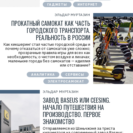
ГАДЖЕТЫ
ИНТЕРНЕТ
ЭЛЬДАР МУРТАЗИН
ПРОКАТНЫЙ САМОКАТ КАК ЧАСТЬ
ГОРОДСКОГО ТРАНСПОРТА.
РЕАЛЬНОСТЬ В РОССИИ
Как кикшеринг стал частью городской среды и
почему отказаться от самокатов уже сложно;
прозрачные правила игры для всех как
необходимость; о чистом воздухе и лихачах;
маленькие города без самокатов — идиллия
или отставание?
АНАЛИТИКА
СЕРВИСЫ
ЭЛЕКТРОСАМОКАТ
ЭЛЬДАР МУРТАЗИН
ЗАВОД BASEUS ИЛИ CEESING.
НАЧАЛО ПУТЕШЕСТВИЯ НА
ПРОИЗВОДСТВО. ПЕРВОЕ
ЗНАКОМСТВО
Отправляемся из Шэньчжэня за триста
километров на современный завод Baseus;