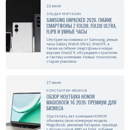
22 июля
ЭЛЬДАР МУРТАЗИН
SAMSUNG UNPACKED 2026. ГИБКИЕ
СМАРТФОНЫ Z FOLD8, FOLD8 ULTRA,
FLIP8 И УМНЫЕ ЧАСЫ
Смотрим на новинки от Samsung, умные
часы Galaxy Watch Ultra2, Watch9, а
также на гибкие смартфоны и новую
версию OneUI 9, обсуждаем стратегию
и тактику компании. Новые технологии,
старая упаковка.
17 июля
КОНСТАНТИН ИВАНОВ
ОБЗОР НОУТБУКА HONOR
MAGICBOOK 16 2026: ПРЕМИУМ ДЛЯ
БИЗНЕСА
Спустя пять лет компания HONOR
обновила свою номерную модель
MagicBook, увеличив батарею, перейдя
с процессоров AMD на Intel, добавив