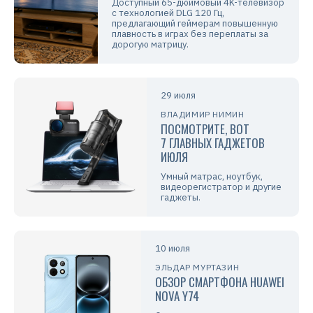
Доступный 65-дюймовый 4K-телевизор
с технологией DLG 120 Гц,
предлагающий геймерам повышенную
плавность в играх без переплаты за
дорогую матрицу.
29 июля
ВЛАДИМИР НИМИН
ПОСМОТРИТЕ, ВОТ
7 ГЛАВНЫХ ГАДЖЕТОВ
ИЮЛЯ
Умный матрас, ноутбук,
видеорегистратор и другие
гаджеты.
10 июля
ЭЛЬДАР МУРТАЗИН
ОБЗОР СМАРТФОНА HUAWEI
NOVA Y74