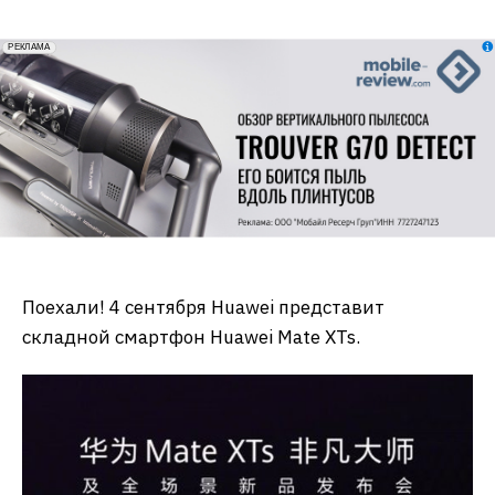
erid: 2VfnxxmNzs5
РЕКЛАМА
Поехали! 4 сентября Huawei представит
складной смартфон Huawei Mate XTs.