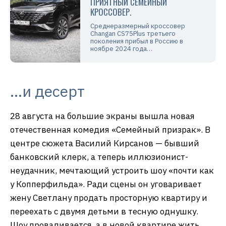
ПРИЯТНЫЙ СЕМЕЙНЫЙ
КРОССОВЕР.
Среднеразмерный кроссовер
Changan CS75Plus третьего
поколения прибыл в Россию в
ноябре 2024 года…
…и десерт
28 августа на большие экраны вышла новая
отечественная комедия «Семейный призрак». В
центре сюжета Василий Кирсанов — бывший
банковский клерк, а теперь иллюзионист-
неудачник, мечтающий устроить шоу «почти как
у Копперфильда». Ради сцены он уговаривает
жену Светлану продать просторную квартиру и
переехать с двумя детьми в тесную однушку.
Шоу проваливается, а в новой квартире жить