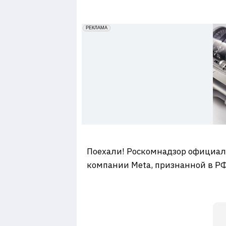
7
erid: 2VfnxxmNzs5
РЕКЛАМА
Поехали! Роскомнадзор официаль
компании Meta, признанной в РФ