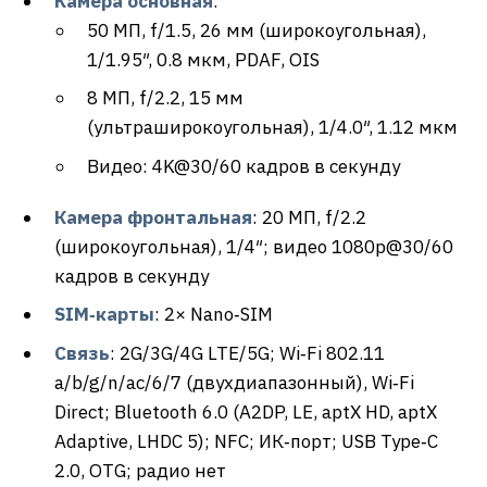
Камера
основная
:
50 МП, f/1.5, 26 мм (широкоугольная),
1/1.95″, 0.8 мкм, PDAF, OIS
8 МП, f/2.2, 15 мм
(ультраширокоугольная), 1/4.0″, 1.12 мкм
Видео: 4K@30/60 кадров в секунду
Камера фронтальная
: 20 МП, f/2.2
(широкоугольная), 1/4″; видео 1080p@30/60
кадров в секунду
SIM‑карты
: 2× Nano‑SIM
Связь
: 2G/3G/4G LTE/5G; Wi‑Fi 802.11
a/b/g/n/ac/6/7 (двухдиапазонный), Wi‑Fi
Direct; Bluetooth 6.0 (A2DP, LE, aptX HD, aptX
Adaptive, LHDC 5); NFC; ИК‑порт; USB Type‑C
2.0, OTG; радио нет