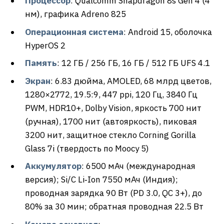
Процессор
: Qualcomm Snapdragon 8s Gen 4 (4
нм), графика Adreno 825
Операционная система
: Android 15, оболочка
HyperOS 2
Память
: 12 ГБ / 256 ГБ, 16 ГБ / 512 ГБ UFS 4.1
Экран
: 6.83 дюйма, AMOLED, 68 млрд цветов,
1280×2772, 19.5:9, 447 ppi, 120 Гц, 3840 Гц
PWM, HDR10+, Dolby Vision, яркость 700 нит
(ручная), 1700 нит (автояркость), пиковая
3200 нит, защитное стекло Corning Gorilla
Glass 7i (твердость по Моосу 5)
Аккумулятор
: 6500 мАч (международная
версия); Si/C Li‑Ion 7550 мАч (Индия);
проводная зарядка 90 Вт (PD 3.0, QC 3+), до
80% за 30 мин; обратная проводная 22.5 Вт