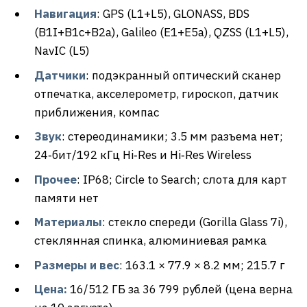
Навигация
: GPS (L1+L5), GLONASS, BDS
(B1I+B1c+B2a), Galileo (E1+E5a), QZSS (L1+L5),
NavIC (L5)
Датчики
: подэкранный оптический сканер
отпечатка, акселерометр, гироскоп, датчик
приближения, компас
Звук
: стереодинамики; 3.5 мм разъема нет;
24‑бит/192 кГц Hi‑Res и Hi‑Res Wireless
Прочее
: IP68; Circle to Search; слота для карт
памяти нет
Материалы
: стекло спереди (Gorilla Glass 7i),
стеклянная спинка, алюминиевая рамка
Размеры и вес
: 163.1 × 77.9 × 8.2 мм; 215.7 г
Цена:
16/512 ГБ за 36 799 рублей (цена верна