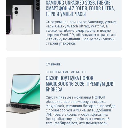
SAMSUNG UNPACKED 2026. ГИБКИЕ
СМАРТФОНЫ Z FOLD8, FOLD8 ULTRA,
FLIP8 И УМНЫЕ ЧАСЫ
Смотрим на новинки от Samsung, умные
часы Galaxy Watch Ultra2, Watch9, а
также на гибкие смартфоны и новую
версию OneUI 9, обсуждаем стратегию
и тактику компании. Новые технологии,
старая упаковка.
17 июля
КОНСТАНТИН ИВАНОВ
ОБЗОР НОУТБУКА HONOR
MAGICBOOK 16 2026: ПРЕМИУМ ДЛЯ
БИЗНЕСА
Спустя пять лет компания HONOR
обновила свою номерную модель
MagicBook, увеличив батарею, перейдя
с процессоров AMD на Intel, добавив
ИИ, новые экраны и сертификат на
беспроблемную работу в течение 6
лет. Разбираемся, что поменялось.