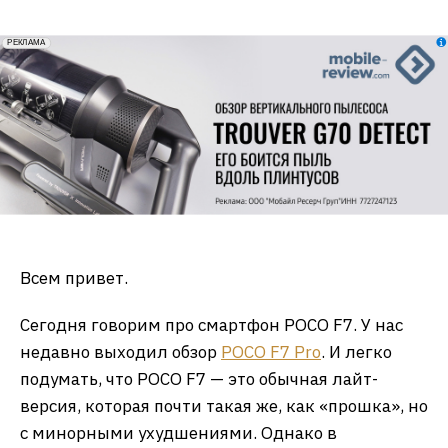
erid: 2VfnxxmNzs5
РЕКЛАМА
Всем привет.
Сегодня говорим про смартфон POCO F7. У нас
недавно выходил обзор
POCO
F7 Pro
. И легко
подумать, что POCO F7 — это обычная лайт-
версия, которая почти такая же, как «прошка», но
с минорными ухудшениями. Однако в