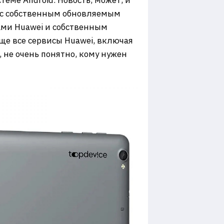
еме Android. Новость, может, и
e с собственным обновляемым
ами Huawei и собственным
ще все сервисы Huawei, включая
, не очень понятно, кому нужен