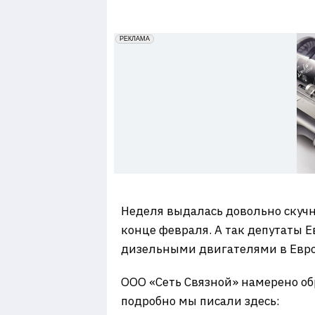
7
erid: 2VfnxxmNzs5
РЕКЛАМА
Неделя выдалась довольно скучн
конце февраля. А так депутаты 
дизельными двигателями в Европ
ООО «Сеть Связной» намерено об
подробно мы писали здесь: