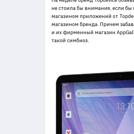
На неделе бренд Topdevice объяв
не стоила бы внимания, если бы
магазином приложений от Topde
магазином бренда. Причем забав
и их фирменный магазин AppGalle
такой симбиоз.