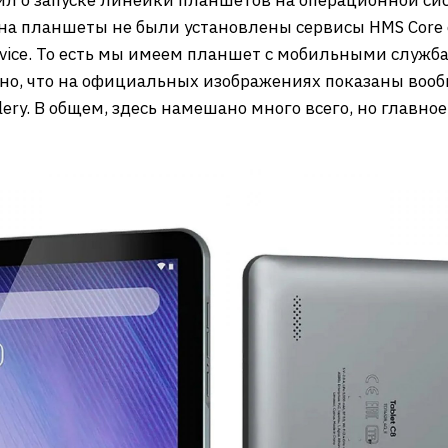
ил о запуске линейки планшетов на операционной сист
 на планшеты не были установлены сервисы HMS Cor
vice. То есть мы имеем планшет с мобильными служб
но, что на официальных изображениях показаны вооб
ry. В общем, здесь намешано много всего, но главное