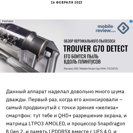
16 ФЕВРАЛЯ 2023
erid: 2VfnxxmNzs5
РЕКЛАМА
Данный аппарат наделал довольно много шума
дважды. Первый раз, когда его анонсировали –
самый продвинутый с точки зрения «железа»
смартфон: тут тебе и QHD+ разрешение экрана, и
матрица LTPO3 AMOLED, и процессор Snapdragon
8 Gen 2, и память LPDDR5X вместе с UFS 4.0, и