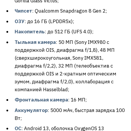
Gorilla Glass Victus;
Чипсет
: Qualcomm Snapdragon 8 Gen 2;
ОЗУ
: до 16 ГБ (LPDDR5x);
Накопитель
: до 512 ГБ (UFS 4.0);
Тыльная камера
: 50 МП (Sony IMX980 с
поддержкой OIS, диафрагма f/1,8), 48 МП
(сверхширокоугольная, Sony IMX581,
диафрагма f/2,2), 32 МП (телеобъектив с
поддержкой OIS и 2-кратным оптическим
зумом, диафрагма f/2,0), коллаборация с
компанией Hasselblad;
Фронтальная камера
: 16 МП;
Аккумулятор
: 5000 мАч, быстрая зарядка 100
Вт;
ОС
: Android 13, оболочка OxygenOS 13