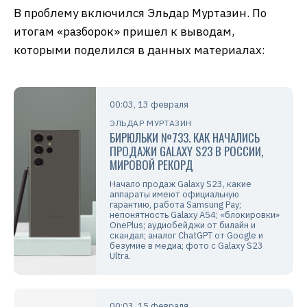
В проблему включился Эльдар Муртазин. По
итогам «разборок» пришел к выводам,
которыми поделился в данных материалах:
00:03, 13 февраля
ЭЛЬДАР МУРТАЗИН
БИРЮЛЬКИ №733. КАК НАЧАЛИСЬ
ПРОДАЖИ GALAXY S23 В РОССИИ,
МИРОВОЙ РЕКОРД
Начало продаж Galaxy S23, какие
аппараты имеют официальную
гарантию, работа Samsung Pay;
непонятность Galaxy A54; «блокировки»
OnePlus; аудиобейджи от билайн и
скандал; аналог ChatGPT от Google и
безумие в медиа; фото с Galaxy S23
Ultra.
00:03, 15 февраля