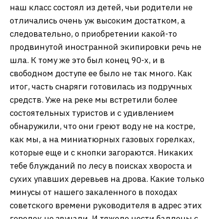
наш класс состоял из детей, чьи родители не
отличались очень уж высоким достатком, а
следовательно, о приобретении какой-то
продвинутой иностранной экипировки речь не
шла. К тому же это был конец 90-х, и в
свободном доступе ее было не так много. Как
итог, часть снаряги готовилась из подручных
средств. Уже на реке мы встретили более
состоятельных туристов и с удивлением
обнаружили, что они греют воду не на костре,
как мы, а на миниатюрных газовых горелках,
которые еще и с кнопки загораются. Никаких
тебе блужданий по лесу в поисках хвороста и
сухих упавших деревьев на дрова. Какие только
минусы от нашего закаленного в походах
советского времени руководителя в адрес этих
горелок не звучали. И тяжело нести баллоны с