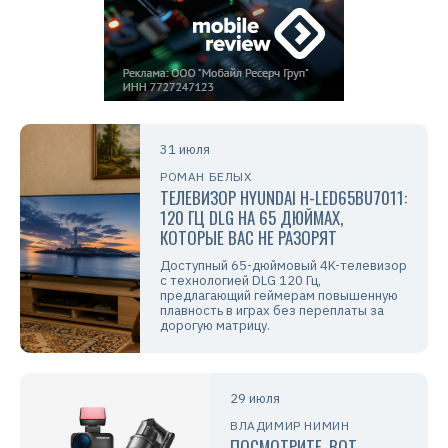
31 июля
РОМАН БЕЛЫХ
ТЕЛЕВИЗОР HYUNDAI H-LED65BU7011:
120 ГЦ DLG НА 65 ДЮЙМАХ,
КОТОРЫЕ ВАС НЕ РАЗОРЯТ
Доступный 65-дюймовый 4K-телевизор
с технологией DLG 120 Гц,
предлагающий геймерам повышенную
плавность в играх без переплаты за
дорогую матрицу.
29 июля
ВЛАДИМИР НИМИН
ПОСМОТРИТЕ, ВОТ