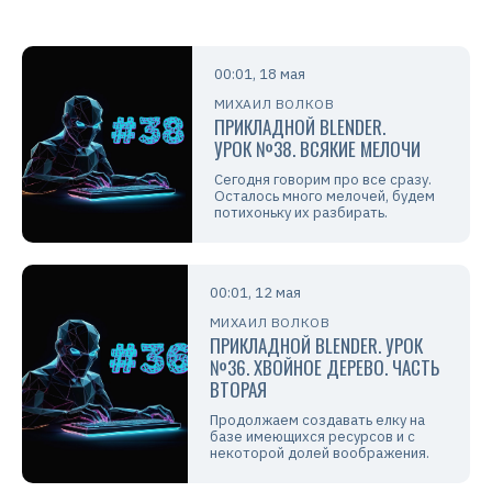
00:01, 18 мая
МИХАИЛ ВОЛКОВ
ПРИКЛАДНОЙ BLENDER.
УРОК №38. ВСЯКИЕ МЕЛОЧИ
Сегодня говорим про все сразу.
Осталось много мелочей, будем
потихоньку их разбирать.
00:01, 12 мая
МИХАИЛ ВОЛКОВ
ПРИКЛАДНОЙ BLENDER. УРОК
№36. ХВОЙНОЕ ДЕРЕВО. ЧАСТЬ
ВТОРАЯ
Продолжаем создавать елку на
базе имеющихся ресурсов и с
некоторой долей воображения.