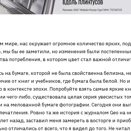
 мире, нас окружает огромное количество ярких, под
, мы бы ее заметили, но изменения были постепенн
ва потребления, в котором цвет стал важной отличи
ь на бумаге, которой не была свойственна белизна, н
чие от книг и учебников, где бумага была белой. Но
 в контексте эпохи. Попробуйте взять самые яркие к
 чего-либо, существовала целая серия увесистых то
 на мелованной бумаге фотографии. Сегодня они выг
печатления. Ровно та же история с журналом Geo на 
 лет назад, заставил меня замереть в восторге и прио
но отличались от всего, что я видел до того. Не чита