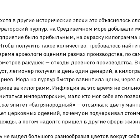
хотя в другие исторические эпохи это объяснялось с
ераторский пурпур, на Средиземном море добывали м
едприятие было прибыльным, на окраску килограмма 
Чтобы получить такое количество, требовалось найти 
 время археологи оценили размах производства, по с
бометров ракушек — отходы древнего производства. В 
ст, легионер получал в день один денарий, а килог
ариев. Мода на пурпур быстро взвинтила цены, через
нариев за килограмм. Инфляция за это время не силь
считаться императорским, мало кто мог себе его позв
 же эпитет «багрянородный» — отсылка к цвету манти
вет церковных одеяний, почему он подчеркивал стоим
ежды, а потом надолго пришел в другие сферы жизни
 не видел большого разнообразия цветов вокруг себя