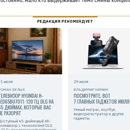
стоянно, мало кто выдерживает темп смены концепц
31 июля
29 июля
РОМАН БЕЛЫХ
ВЛАДИМИР НИМИН
ТЕЛЕВИЗОР HYUNDAI H-
ПОСМОТРИТЕ, ВОТ
LED65BU7011: 120 ГЦ DLG НА
7 ГЛАВНЫХ ГАДЖЕТОВ ИЮЛЯ
65 ДЮЙМАХ, КОТОРЫЕ ВАС
Умный матрас, ноутбук,
НЕ РАЗОРЯТ
видеорегистратор и другие
гаджеты.
Доступный 65-дюймовый 4K-
телевизор с технологией DLG
120 Гц, предлагающий геймерам