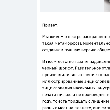
7
Привет.
Мы живем в пестро раскрашенном
такая метаморфоза моментально
создавали лучшую версию общест
В моем детстве газеты издавалис
черный шрифт. Разительное отли
производили впечатление только
иллюстрированные энциклопедии
энциклопедия насекомых, внутри
печати низкое и не производит в
году, то есть тридцать с лишним
разных мест на планете, они силь