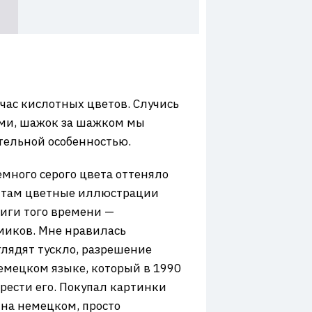
час кислотных цветов. Случись
ыми, шажок за шажком мы
тельной особенностью.
емного серого цвета оттеняло
 и там цветные иллюстрации
ниги того времени —
миков. Мне нравилась
лядят тускло, разрешение
немецком языке, который в 1990
брести его. Покупал картинки
л на немецком, просто