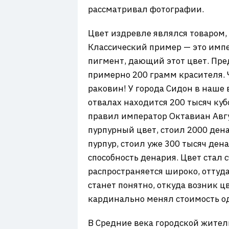
рассматривал фотографии.
Цвет издревле являлся товаром, 
Классический пример — это имп
пигмент, дающий этот цвет. Пр
примерно 200 грамм красителя. 
раковин! У города Сидон в наше
отвалах находится 200 тысяч ку
правил император Октавиан Авгу
пурпурный цвет, стоил 2000 ден
пурпур, стоил уже 300 тысяч де
способность денария. Цвет стал 
распространяется широко, оттуда
станет понятно, откуда возник ц
кардинально менял стоимость од
В Средние века городской житель