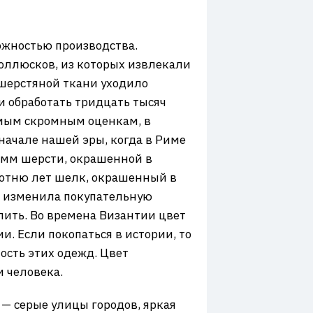
ложностью производства.
оллюсков, из которых извлекали
шерстяной ткани уходило
и обработать тридцать тысяч
амым скромным оценкам, в
начале нашей эры, когда в Риме
рамм шерсти, окрашенной в
 сотню лет шелк, окрашенный в
но изменила покупательную
олить. Во времена Византии цвет
и. Если покопаться в истории, то
ость этих одежд. Цвет
 человека.
 — серые улицы городов, яркая