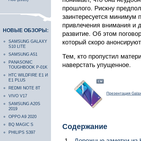
прошлого. Рискну предпол
заинтересуется минимум п
привлечения внимания и дл
НОВЫЕ ОБЗОРЫ:
развитие. Об этом погово
который скоро анонсирую
SAMSUNG GALAXY
S10 LITE
SAMSUNG A51
Тем, кто пропустил матер
PANASONIC
наверстать упущенное.
TOUGHBOOK P-01K
HTC WILDFIRE E1 И
E1 PLUS
REDMI NOTE 8T
Презентация Galaxy
VIVO V17
SAMSUNG A20S
2019
OPPO A9 2020
BQ MAGIC S
Содержание
PHILIPS S397
Дорожные заметки из 