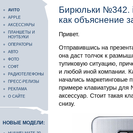
Бирюльки №342. i
AVITO
как объяснение з
APPLE
АКСЕССУАРЫ
ПЛАНШЕТЫ И
Привет.
НОУТБУКИ
ОПЕРАТОРЫ
Отправившись на презента
АВТО
она даст толчок к размыш
ФОТО
тупиковую ситуацию, приче
СОФТ
и любой иной компании. К
РАДИОТЕЛЕФОНЫ
начались маркетинговые п
ПРЕСС-РЕЛИЗЫ
примере клавиатуры для N
РЕКЛАМА
аксессуар. Стоит такая кл
О САЙТЕ
снизу.
НОВЫЕ МОДЕЛИ: