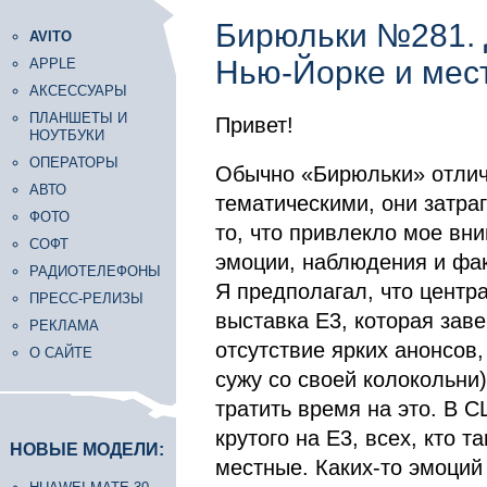
Бирюльки №281. 
AVITO
Нью-Йорке и мес
APPLE
АКСЕССУАРЫ
ПЛАНШЕТЫ И
Привет!
НОУТБУКИ
ОПЕРАТОРЫ
Обычно «Бирюльки» отлича
АВТО
тематическими, они затра
ФОТО
то, что привлекло мое вн
СОФТ
эмоции, наблюдения и фак
РАДИОТЕЛЕФОНЫ
Я предполагал, что центра
ПРЕСС-РЕЛИЗЫ
выставка Е3, которая зав
РЕКЛАМА
отсутствие ярких анонсов,
О САЙТЕ
сужу со своей колокольни)
тратить время на это. В 
крутого на Е3, всех, кто т
НОВЫЕ МОДЕЛИ:
местные. Каких-то эмоций 