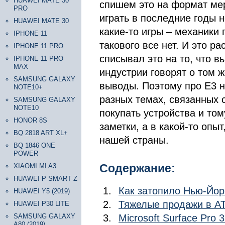
HUAWEI MATE 30
спишем это на формат мер
PRO
играть в последние годы н
HUAWEI MATE 30
какие-то игры – механики 
IPHONE 11
такового все нет. И это р
IPHONE 11 PRO
списывал это на то, что в
IPHONE 11 PRO
MAX
индустрии говорят о том ж
SAMSUNG GALAXY
выводы. Поэтому про Е3 н
NOTE10+
разных темах, связанных с
SAMSUNG GALAXY
NOTE10
покупать устройства и то
HONOR 8S
заметки, а в какой-то опы
BQ 2818 ART XL+
нашей страны.
BQ 1846 ONE
POWER
Содержание:
XIAOMI MI A3
HUAWEI P SMART Z
Как затопило Нью-Йор
HUAWEI Y5 (2019)
Тяжелые продажи в AT
HUAWEI P30 LITE
SAMSUNG GALAXY
Microsoft Surface Pro 
A80 (2019)