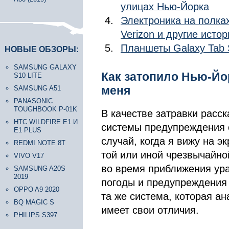
улицах Нью-Йорка
Электроника на полках
Verizon и другие истор
Планшеты Galaxy Tab 
НОВЫЕ ОБЗОРЫ:
SAMSUNG GALAXY
Как затопило Нью-Йо
S10 LITE
меня
SAMSUNG A51
PANASONIC
TOUGHBOOK P-01K
В качестве затравки расск
HTC WILDFIRE E1 И
системы предупреждения 
E1 PLUS
случай, когда я вижу на э
REDMI NOTE 8T
той или иной чрезвычайной
VIVO V17
во время приближения ура
SAMSUNG A20S
2019
погоды и предупреждения 
OPPO A9 2020
та же система, которая ан
BQ MAGIC S
имеет свои отличия.
PHILIPS S397