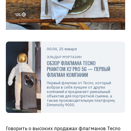
00:04, 25 января
ЭЛЬДАР МУРТАЗИН
ОБЗОР ФЛАГМАНА TECNO
PHANTOM X2 PRO 5G — ПЕРВЫЙ
ФЛАГМАН КОМПАНИИ
Первый флагман от Tecno, который
вобрал в себя лучшее от других
компаний и предлагает уникальный
объектив для портретной съемки, а
также производительную платформу
Dimensity 9000.
Говорить о высоких продажах флагманов Tecno