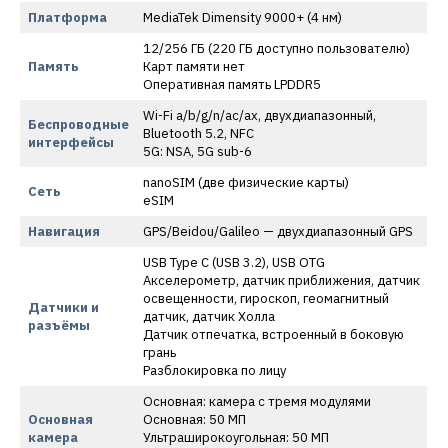
Платформа
MediaTek Dimensity 9000+ (4 нм)
12/256 ГБ (220 ГБ доступно пользователю)
Память
Карт памяти нет
Оперативная память LPDDR5
Wi-Fi a/b/g/n/ac/ax, двухдиапазонный,
Беспроводные
Bluetooth 5.2, NFC
интерфейсы
5G: NSA, 5G sub-6
nanoSIM (две физические карты)
Сеть
eSIM
Навигация
GPS/Beidou/Galileo — двухдиапазонный GPS
USB Type C (USB 3.2), USB OTG
Акселерометр, датчик приближения, датчик
освещенности, гироскоп, геомагнитный
Датчики и
датчик, датчик Холла
разъёмы
Датчик отпечатка, встроенный в боковую
грань
Разблокировка по лицу
Основная: камера с тремя модулями
Основная
Основная: 50 МП
камера
Ультраширокоугольная: 50 МП