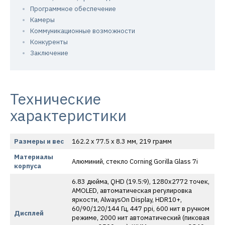
Программное обеспечение
Камеры
Коммуникационные возможности
Конкуренты
Заключение
Технические
характеристики
Размеры и вес
162.2 x 77.5 x 8.3 мм, 219 грамм
Материалы
Алюминий, стекло Corning Gorilla Glass 7i
корпуса
6.83 дюйма, QHD (19.5:9), 1280х2772 точек,
AMOLED, автоматическая регулировка
яркости, AlwaysOn Display, HDR10+,
60/90/120/144 Гц, 447 ppi, 600 нит в ручном
Дисплей
режиме, 2000 нит автоматический (пиковая