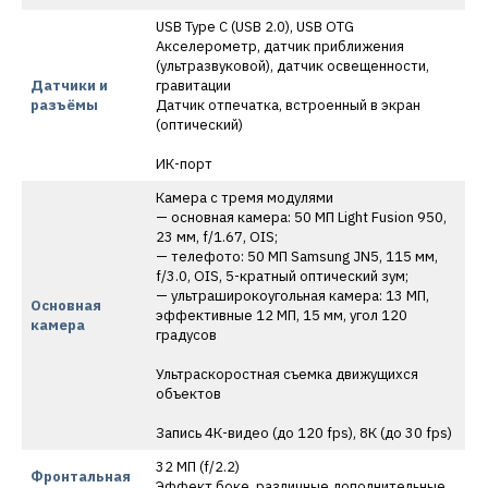
USB Type C (USB 2.0), USB OTG
Акселерометр, датчик приближения
(ультразвуковой), датчик освещенности,
Датчики и
гравитации
разъёмы
Датчик отпечатка, встроенный в экран
(оптический)
ИК-порт
Камера с тремя модулями
— основная камера: 50 МП Light Fusion 950,
23 мм, f/1.67, OIS;
— телефото: 50 МП Samsung JN5, 115 мм,
f/3.0, OIS, 5-кратный оптический зум;
— ультраширокоугольная камера: 13 МП,
Основная
эффективные 12 МП, 15 мм, угол 120
камера
градусов
Ультраскоростная съемка движущихся
объектов
Запись 4К-видео (до 120 fps), 8К (до 30 fps)
32 МП (f/2.2)
Фронтальная
Эффект боке, различные дополнительные