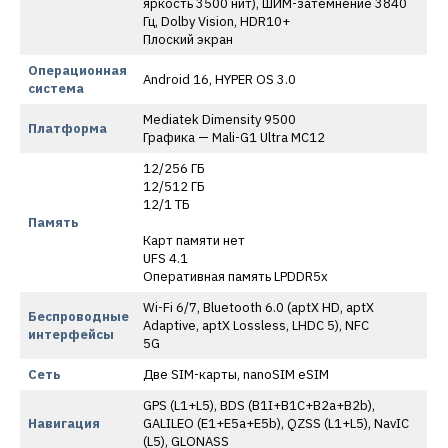
яркость 3500 нит), ШИМ-затемнение 3840
Гц, Dolby Vision, HDR10+
Плоский экран
Операционная
Android 16, HYPER OS 3.0
система
Mediatek Dimensity 9500
Платформа
Графика — Mali-G1 Ultra MC12
12/256 ГБ
12/512 ГБ
12/1 ТБ
Память
Карт памяти нет
UFS 4.1
Оперативная память LPDDR5х
Wi-Fi 6/7, Bluetooth 6.0 (aptX HD, aptX
Беспроводные
Adaptive, aptX Lossless, LHDC 5), NFC
интерфейсы
5G
Сеть
Две SIM-карты, nanoSIM eSIM
GPS (L1+L5), BDS (B1I+B1C+B2a+B2b),
Навигация
GALILEO (E1+E5a+E5b), QZSS (L1+L5), NavIC
(L5), GLONASS