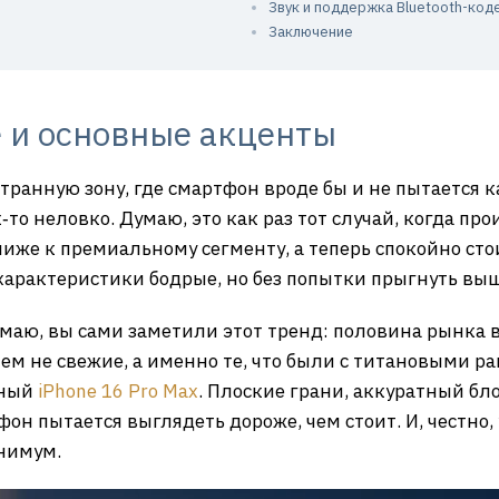
Звук и поддержка Bluetooth-код
Заключение
 и основные акценты
 странную зону, где смартфон вроде бы и не пытается 
‑то неловко. Думаю, это как раз тот случай, когда п
иже к премиальному сегменту, а теперь спокойно сто
: характеристики бодрые, но без попытки прыгнуть вы
умаю, вы сами заметили этот тренд: половина рынка 
м не свежие, а именно те, что были с титановыми рам
вный
iPhone 16 Pro Max
. Плоские грани, аккуратный бло
он пытается выглядеть дороже, чем стоит. И, честно, у
нимум.