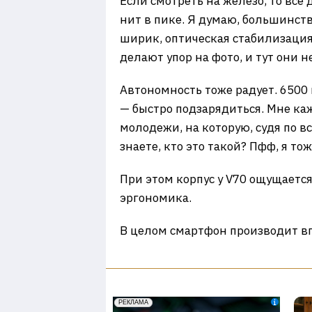
Если смотреть на железо, то все 
нит в пике. Я думаю, большинств
ширик, оптическая стабилизация,
делают упор на фото, и тут они н
Автономность тоже радует. 6500 м
— быстро подзарядиться. Мне ка
молодежи, на которую, судя по в
знаете, кто это такой? Пфф, я тож
При этом корпус у V70 ощущаетс
эргономика.
В целом смартфон производит вп