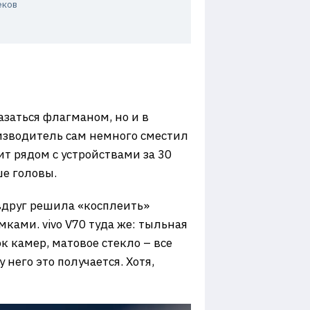
еков
казаться флагманом, но и в
роизводитель сам немного сместил
ит рядом с устройствами за 30
ше головы.
вдруг решила «косплеить»
ками. vivo V70 туда же: тыльная
к камер, матовое стекло – все
 него это получается. Хотя,