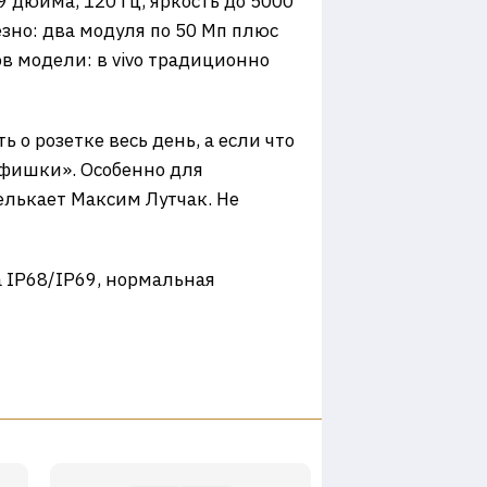
9 дюйма, 120 Гц, яркость до 5000
езно: два модуля по 50 Мп плюс
ов модели: в vivo традиционно
 о розетке весь день, а если что
«фишки». Особенно для
мелькает Максим Лутчак. Не
 IP68/IP69, нормальная