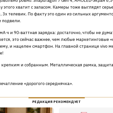
довольно ровно. Snapdragon 7 Gen 4, AMOLED‑экран 6,5
у этого хватит с запасом. Камеры тоже выглядят серь
 3х телевик. По факту это один из сильных аргумент
е подвели.
А·ч и 90‑ваттная зарядка: достаточно, чтобы не думать
жется, это сейчас важнее, чем любые маркетинговые 
сему, и нацелен смартфон. На главной странице vivo 
е!
я крепким и собранным. Металлическая рамка, защита
ечатление «дорогого середнячка».